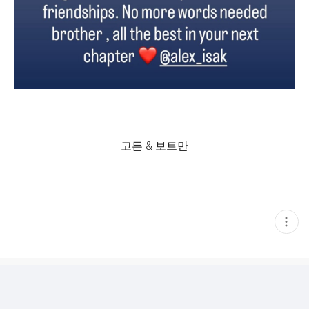
고든 & 보트만
현
재
게
시
글
추
가
기
능