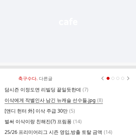
열
기
축구수다.
다른글
현재페이지 1
2
3
4
댓
담시즌 이정도면 리빌딩 끝일듯한데
(
7
)
[
글
댓
이삭에게 작별인사 남긴 뉴캐슬 선수들.jpg
(
8
)
세
글
댓
[앤디 헌터 外] 이삭 주급 30만
(
5
)
글
댓
벌써 이삭이랑 친해진(?) 프림퐁
(
14
)
글
댓
25/26 프리미어리그 시즌 영입,방출 토탈 금액
(
14
)
코