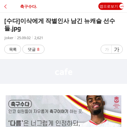
C
축구수다.
앱으로보기
A
[수다]
이삭에게 작별인사 남긴 뉴캐슬 선수
F
들.jpg
작
작
조
Joker
25.09.02
2,621
E
성
성
회
자
시
수
글
가
글
목록
댓글
8
가
간
자
자
크
크
기
기
크
작
게
게