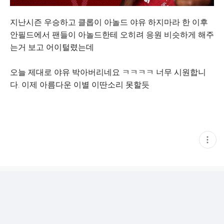
지난시즌 우승하고 클롭이 아놀드 야유 하지마라 한 이후
안필드에서 팬들이 아놀드한테 오히려 응원 비슷하게 해주
는거 보고 어이털렸는데
오늘 제대로 야유 박아버리네요 ㅋㅋㅋㅋ 너무 시원합니
다. 이제 아름다운 이별 이딴소리 못할듯
현
재
게
시
글
추
가
기
능
열
기