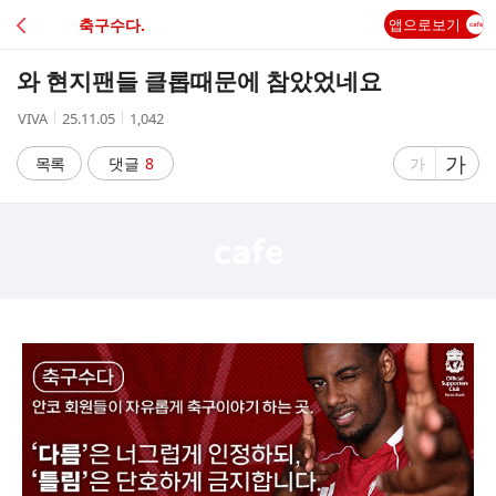
C
축구수다.
앱으로보기
A
와 현지팬들 클롭때문에 참았었네요
F
작
작
조
VIVA
25.11.05
1,042
성
성
회
E
자
시
수
글
가
글
목록
댓글
8
가
간
자
자
크
크
기
기
크
작
게
게