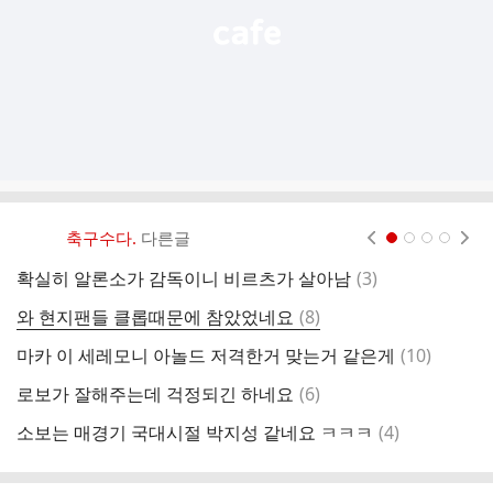
축구수다.
다른글
현재페이지 1
2
3
4
댓
확실히 알론소가 감독이니 비르츠가 살아남
(
3
)
손
글
댓
와 현지팬들 클롭때문에 참았었네요
(
8
)
아
글
댓
마카 이 세레모니 아놀드 저격한거 맞는거 같은게
(
10
)
맥
글
댓
로보가 잘해주는데 걱정되긴 하네요
(
6
)
결
글
댓
소보는 매경기 국대시절 박지성 같네요 ㅋㅋㅋ
(
4
)
살
글