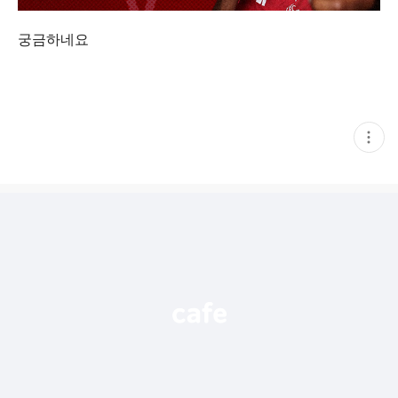
궁금하네요
현
재
게
시
글
추
가
기
능
열
기