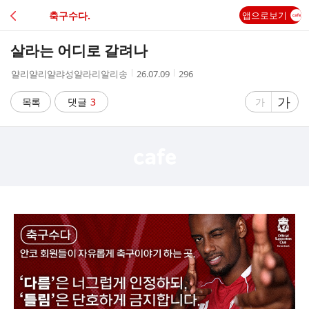
C
축구수다.
앱으로보기
A
살라는 어디로 갈려나
F
작
작
조
얄리얄리얄랴성얄라리알리송
26.07.09
296
성
성
회
E
자
시
수
글
가
글
목록
댓글
3
가
간
자
자
크
크
기
기
크
작
게
게