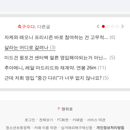
축구수다.
다른글
현재페이지 1
2
3
4
댓
자케와 레오니 프리시즌 바로 참여하는 건 고무적이네요.
(
6
)
김
글
댓
살라는 어디로 갈려나
(
3
)
글
댓
미드건 윙포건 센터백 얼른 영입해야되는거 아닌가요
(
5
)
글
댓
추아메니, 레알 마드리드와 재계약. 연봉 26m
(
11
)
[
글
댓
근데 저희 영입 “중간 다리”가 너무 없지 않나요?
(
5
)
어
글
맨위로
로그인
전체보기
PC화면
카페앱
서비스 약관
청소년보호정책
카페 이용 약관
상거래피해구제신청
개인정보처리방침