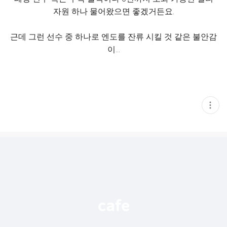
자원 하나 물어왔으면 좋겠거든요.
근데 그런 선수 중 하나로 엔도를 잔류 시킬 것 같은 불안감
이...
현
재
게
시
글
추
가
기
능
열
기