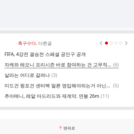
축구수다.
다른글
현재페이지 1
2
3
4
FIFA, 4강전 결승전 스페셜 공인구 공개
근
댓
자케와 레오니 프리시즌 바로 참여하는 건 고무적이네요.
(
6
)
김
글
댓
살라는 어디로 갈려나
(
3
)
글
댓
미드건 윙포건 센터백 얼른 영입해야되는거 아닌가요
(
5
)
글
댓
추아메니, 레알 마드리드와 재계약. 연봉 26m
(
11
)
[
글
맨위로