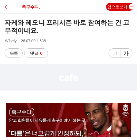
C
축구수다.
앱으로보기
A
자케와 레오니 프리시즌 바로 참여하는 건 고
F
무적이네요.
작
작
조
WIsely
26.07.09
538
E
성
성
회
자
시
수
글
가
글
목록
댓글
6
가
간
자
자
크
크
기
기
크
작
게
게