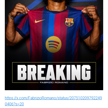
https://x.com/FabrizioRomano/status/207510209792249
0406?s=20