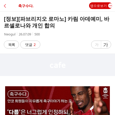
C
축구수다.
앱으로보기
A
[정보]
[파브리지오 로마노] 카림 아데예미, 바
F
르셀로나와 개인 합의
작
작
조
Neogul
26.07.09
500
E
성
성
회
자
시
수
글
가
글
목록
댓글
2
가
간
자
자
크
크
기
기
크
작
게
게