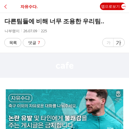
C
자유수다.
앱으로보기
A
다른팀들에 비해 너무 조용한 우리팀..
F
작
작
조
나부랭이
26.07.09
225
성
성
회
E
자
시
수
글
가
글
목록
댓글
7
가
간
자
자
크
크
기
기
크
작
게
게