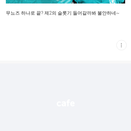
무뇨즈 하나로 끝? 제2의 슬롯기 들어갈까봐 불안하네~
현
재
게
시
글
추
가
기
능
열
기