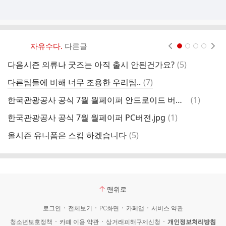
자유수다.
다른글
현재페이지 1
2
3
4
댓
다음시즌 의류나 굿즈는 아직 출시 안된건가요?
(
5
)
아
글
댓
다른팀들에 비해 너무 조용한 우리팀..
(
7
)
홍
글
댓
한국관광공사 공식 7월 월페이퍼 안드로이드 버전.jpg
(
1
)
캬
글
댓
한국관광공사 공식 7월 월페이퍼 PC버전.jpg
(
1
)
글
댓
올시즌 유니폼은 스킵 하겠습니다
(
5
)
리
글
맨위로
로그인
전체보기
PC화면
카페앱
서비스 약관
청소년보호정책
카페 이용 약관
상거래피해구제신청
개인정보처리방침