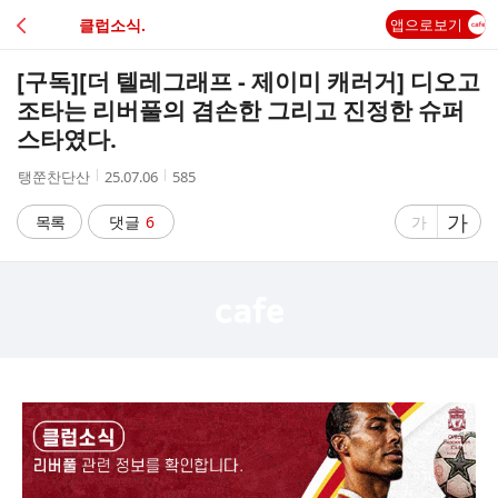
C
클럽소식.
앱으로보기
A
[구독]
[더 텔레그래프 - 제이미 캐러거] 디오고
F
조타는 리버풀의 겸손한 그리고 진정한 슈퍼
스타였다.
E
작
작
조
탱쭌찬단산
25.07.06
585
성
성
회
자
시
수
글
가
글
목록
댓글
6
가
간
자
자
크
크
기
기
크
작
게
게