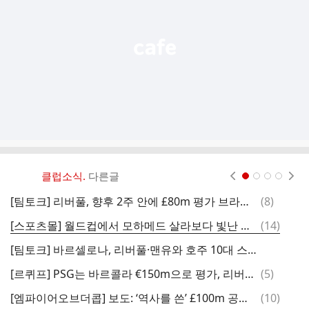
열
기
클럽소식.
다른글
현재페이지 1
2
3
4
댓
[팀토크] 리버풀, 향후 2주 안에 £80m 평가 브라이턴 스타에게 제안 준비… 디오망데 대안으로 떠오른 흥미로운 후보
(
8
)
[
글
댓
[스포츠몰] 월드컵에서 모하메드 살라보다 빛난 이집트 돌풍의 주인공… 리버풀이 반드시 주목해야 하는 이유
(
14
)
글
[팀토크] 바르셀로나, 리버풀·맨유와 호주 10대 스타 영입 경쟁… 월드컵에서 존재감 폭발
댓
[르퀴프] PSG는 바르콜라 €150m으로 평가, 리버풀과 아스날이 주시
(
5
)
글
댓
[엠파이어오브더콥] 보도: ‘역사를 쓴’ £100m 공격수, 올여름 리버풀행 원한다… 그는 ‘월드클래스’ 재능
(
10
)