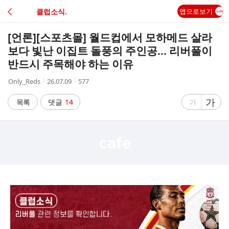
C
클럽소식.
앱으로보기
A
[언론]
[스포츠몰] 월드컵에서 모하메드 살라
F
보다 빛난 이집트 돌풍의 주인공… 리버풀이
반드시 주목해야 하는 이유
E
작
작
조
Only_Reds
26.07.09
577
성
성
회
자
시
수
글
가
글
목록
댓글
14
가
간
자
자
크
크
기
기
크
작
게
게