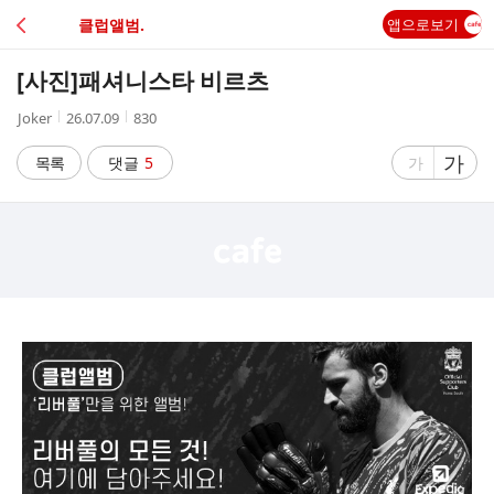
C
클럽앨범.
앱으로보기
A
[사진]
패셔니스타 비르츠
F
작
작
조
Joker
26.07.09
830
성
성
회
E
자
시
수
글
가
글
목록
댓글
5
가
간
자
자
크
크
기
기
크
작
게
게