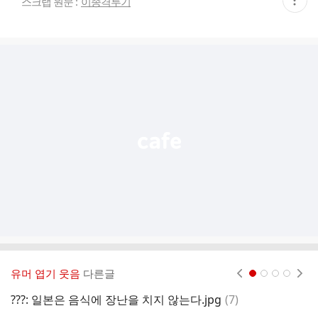
스크랩 원문 :
이종격투기
재
게
시
글
추
가
기
능
열
기
유머 엽기 웃음
다른글
현재페이지 1
2
3
4
댓
???: 일본은 음식에 장난을 치지 않는다.jpg
(
7
)
서
글