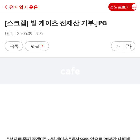
C
유머 엽기 웃음
앱으로보기
A
[스크랩]
빌 게이츠 전재산 기부.JPG
F
작
작
조
내토
25.05.09
995
성
성
회
E
자
시
수
글
가
글
목록
댓글
7
가
간
자
자
크
크
기
기
크
작
게
게