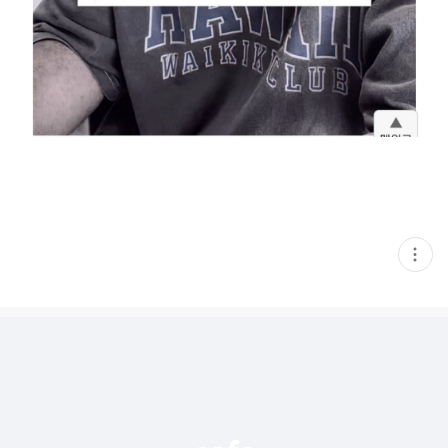
현
재
게
시
글
추
가
기
능
열
기