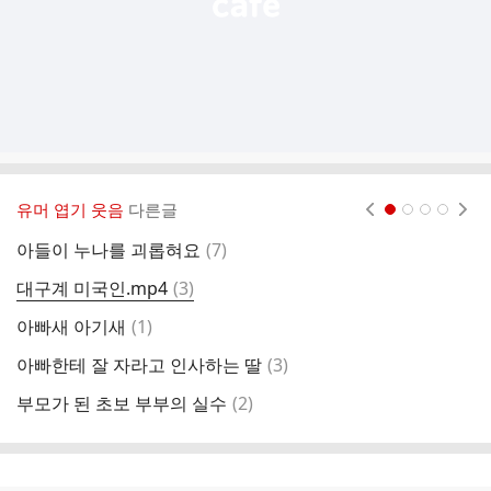
유머 엽기 웃음
다른글
현재페이지 1
2
3
4
댓
아들이 누나를 괴롭혀요
(
7
)
잠
글
댓
대구계 미국인.mp4
(
3
)
창
글
댓
아빠새 아기새
(
1
)
사
글
댓
아빠한테 잘 자라고 인사하는 딸
(
3
)
오
글
댓
부모가 된 초보 부부의 실수
(
2
)
꼬
글