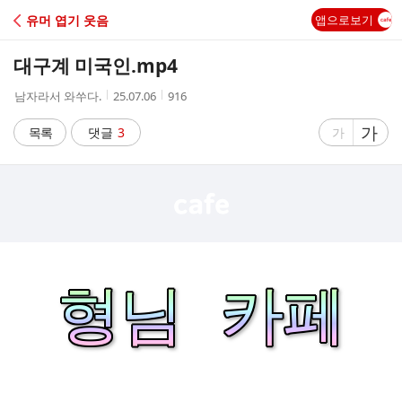
C
유머 엽기 웃음
앱으로보기
A
대구계 미국인.mp4
F
작
작
조
남자라서 와쑤다.
25.07.06
916
성
성
회
E
자
시
수
글
가
글
목록
댓글
3
가
간
자
자
크
크
기
기
크
작
게
게