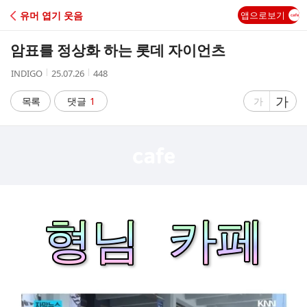
C
유머 엽기 웃음
앱으로보기
A
암표를 정상화 하는 롯데 자이언츠
F
작
작
조
INDIGO
25.07.26
448
성
성
회
E
자
시
수
글
가
글
목록
댓글
1
가
간
자
자
크
크
기
기
크
작
게
게