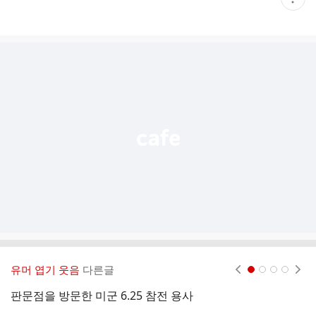
재
게
시
글
추
가
기
능
열
기
유머 엽기 웃음
다른글
현재페이지 1
2
3
4
판문점을 방문한 미군 6.25 참전 용사
전