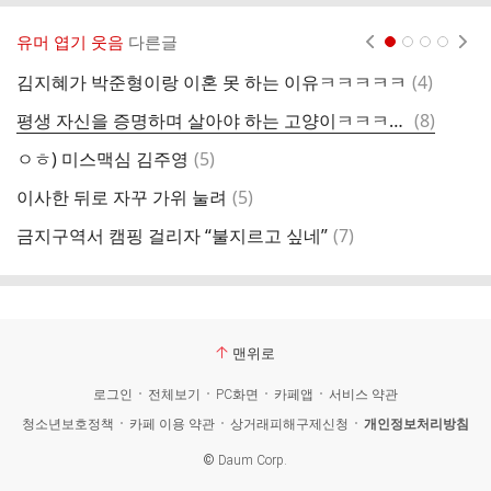
유머 엽기 웃음
다른글
현재페이지 1
2
3
4
댓
김지혜가 박준형이랑 이혼 못 하는 이유ㅋㅋㅋㅋㅋ
(
4
)
공
글
댓
평생 자신을 증명하며 살아야 하는 고양이ㅋㅋㅋㅋㅋ
(
8
)
3
글
댓
ㅇㅎ) 미스맥심 김주영
(
5
)
글
댓
이사한 뒤로 자꾸 가위 눌려
(
5
)
절
글
댓
금지구역서 캠핑 걸리자 “불지르고 싶네”
(
7
)
피
글
맨위로
로그인
전체보기
PC화면
카페앱
서비스 약관
청소년보호정책
카페 이용 약관
상거래피해구제신청
개인정보처리방침
©
Daum Corp.