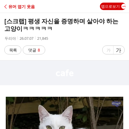
C
유머 엽기 웃음
앱으로보기
A
[스크랩]
평생 자신을 증명하며 살아야 하는
F
고양이ㅋㅋㅋㅋㅋ
작
작
조
두리야
26.07.07
21,845
E
성
성
회
자
시
수
글
가
글
목록
댓글
8
가
간
자
자
크
크
기
기
크
작
게
게