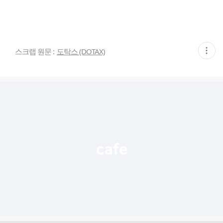
현
스크랩 원문 :
도탁스 (DOTAX)
재
게
시
글
추
가
기
능
열
기