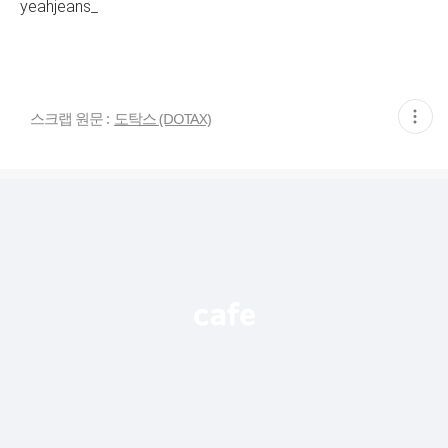
yeahjeans_
현
스크랩 원문 :
도탁스 (DOTAX)
재
게
시
글
추
가
기
능
열
기