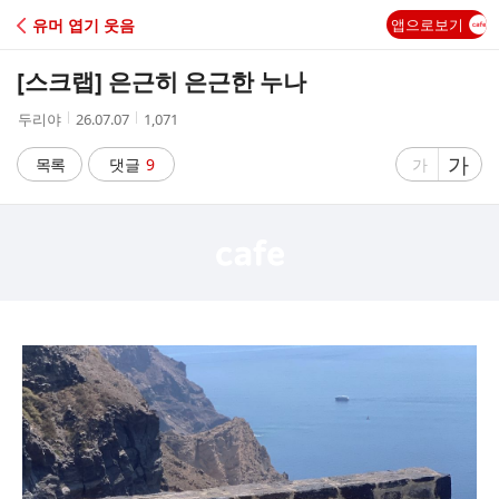
C
유머 엽기 웃음
앱으로보기
A
[스크랩]
은근히 은근한 누나
F
작
작
조
두리야
26.07.07
1,071
성
성
회
E
자
시
수
글
가
글
목록
댓글
9
가
간
자
자
크
크
기
기
크
작
게
게