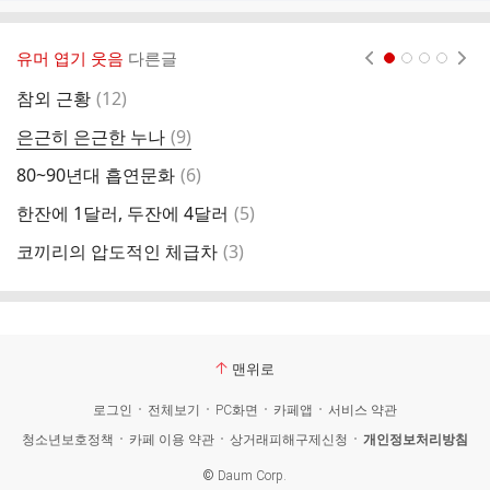
유머 엽기 웃음
다른글
현재페이지 1
2
3
4
댓
참외 근황
(
12
)
항
글
댓
은근히 은근한 누나
(
9
)
ㅇ
글
댓
80~90년대 흡연문화
(
6
)
김
글
댓
한잔에 1달러, 두잔에 4달러
(
5
)
글
댓
코끼리의 압도적인 체급차
(
3
)
ㅇ
글
맨위로
로그인
전체보기
PC화면
카페앱
서비스 약관
청소년보호정책
카페 이용 약관
상거래피해구제신청
개인정보처리방침
©
Daum Corp.