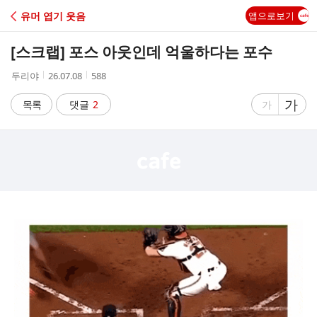
C
유머 엽기 웃음
앱으로보기
A
[스크랩]
포스 아웃인데 억울하다는 포수
F
작
작
조
두리야
26.07.08
588
성
성
회
E
자
시
수
글
가
글
목록
댓글
2
가
간
자
자
크
크
기
기
크
작
게
게