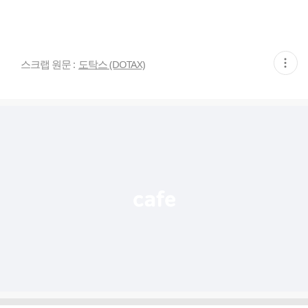
현
스크랩 원문 :
도탁스 (DOTAX)
재
게
시
글
추
가
기
능
열
기