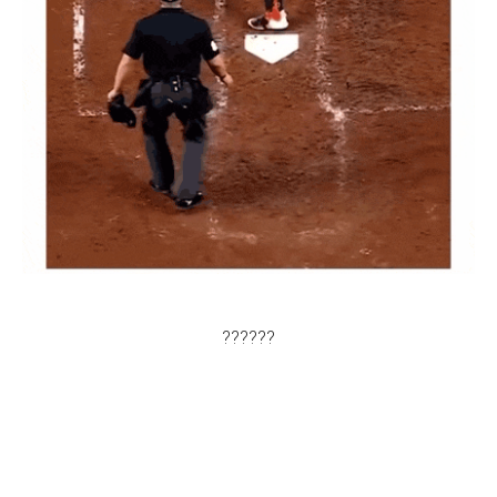
??????