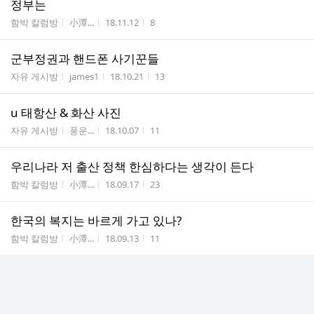
정부는
게시판명
작성자
작성시간
조회수
함박 칼럼방
小潭...
18.11.12
8
군부정권과 핸드폰 사기꾼들
게시판명
작성자
작성시간
조회수
자유 게시방
james1
18.10.21
13
u 태항산 & 화산 사진
게시판명
작성자
작성시간
조회수
자유 게시방
풍운...
18.10.07
11
우리나라 저 출산 정책 한심하다는 생각이 든다
게시판명
작성자
작성시간
조회수
함박 칼럼방
小潭...
18.09.17
23
한국의 복지는 바르게 가고 있나?
게시판명
작성자
작성시간
조회수
함박 칼럼방
小潭...
18.09.13
11