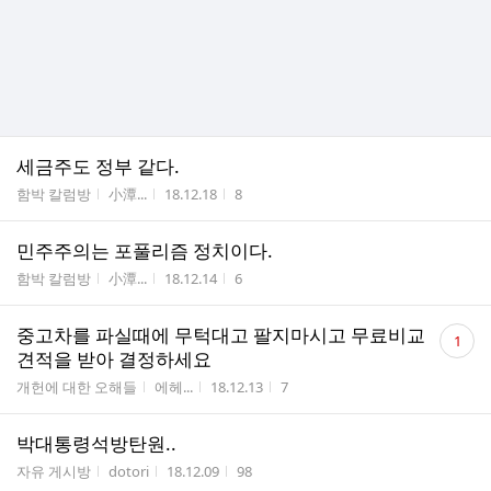
세금주도 정부 같다.
게시판명
작성자
작성시간
조회수
함박 칼럼방
小潭...
18.12.18
8
민주주의는 포풀리즘 정치이다.
게시판명
작성자
작성시간
조회수
함박 칼럼방
小潭...
18.12.14
6
댓
중고차를 파실때에 무턱대고 팔지마시고 무료비교
1
글
견적을 받아 결정하세요
수
게시판명
작성자
작성시간
조회수
개헌에 대한 오해들
에헤...
18.12.13
7
박대통령석방탄원..
게시판명
작성자
작성시간
조회수
자유 게시방
dotori
18.12.09
98