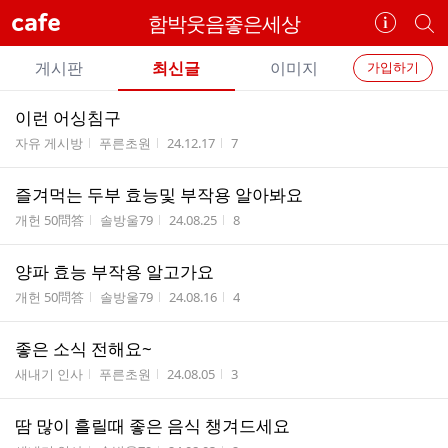
cafe
함박웃음좋은세상
카
개
페
별
개
정
카
게시판
최신글
이미지
가입하기
보
별
페
전
전
보
검
이런 어싱침구
카
체
기
색
체
게시판명
작성자
작성시간
조회수
자유 게시방
푸른초원
24.12.17
7
페
글
글
리
메
즐겨먹는 두부 효능및 부작용 알아봐요
스
뉴
게시판명
작성자
작성시간
조회수
트
개헌 50問答
솔방울79
24.08.25
8
양파 효능 부작용 알고가요
게시판명
작성자
작성시간
조회수
개헌 50問答
솔방울79
24.08.16
4
좋은 소식 전해요~
게시판명
작성자
작성시간
조회수
새내기 인사
푸른초원
24.08.05
3
땀 많이 흘릴때 좋은 음식 챙겨드세요