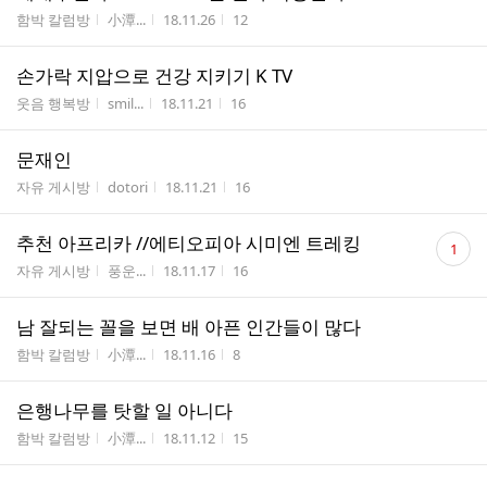
게시판명
작성자
작성시간
조회수
함박 칼럼방
小潭...
18.11.26
12
손가락 지압으로 건강 지키기 K TV
게시판명
작성자
작성시간
조회수
웃음 행복방
smil...
18.11.21
16
문재인
게시판명
작성자
작성시간
조회수
자유 게시방
dotori
18.11.21
16
댓
추천 아프리카 //에티오피아 시미엔 트레킹
1
글
게시판명
작성자
작성시간
조회수
자유 게시방
풍운...
18.11.17
16
수
남 잘되는 꼴을 보면 배 아픈 인간들이 많다
게시판명
작성자
작성시간
조회수
함박 칼럼방
小潭...
18.11.16
8
은행나무를 탓할 일 아니다
게시판명
작성자
작성시간
조회수
함박 칼럼방
小潭...
18.11.12
15