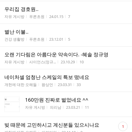
우리집 경호원..
게시판명
작성자
작성시간
조회수
자유 게시방
푸른초원
24.01.15
7
별난 이불..
게시판명
작성자
작성시간
조회수
건강 생활방
푸른초원
23.12.01
5
오랜 기다림은 아름다운 약속이다. -혜솔 정규영
게시판명
작성자
작성시간
조회수
자유 게시방
사이언스(정규...
23.10.29
10
네이처셀 엄청난 스케일의 특보 떴네요
게시판명
작성자
작성시간
조회수
개헌에 대한 오해들
왕상언
23.03.31
33
160만원 진짜로 벌었네요 ^^
게시판명
작성자
작성시간
조회수
자유 게시방
의리남
23.03.21
11
댓
빚 때문에 고민하시고 계신분들 있으시나요
1
글