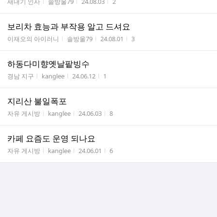
게시판명
작성자
작성시간
조회수
새내기 인사
솔방울79
24.08.03
2
보리차 효능과 부작용 알고 드셔요
게시판명
작성자
작성시간
조회수
이재오의 아이러니
솔방울79
24.08.01
3
하동다미향옛날팥빙수
게시판명
작성자
작성시간
조회수
경남 지구
kanglee
24.06.12
1
지리산 불일폭포
게시판명
작성자
작성시간
조회수
자유 게시방
kanglee
24.06.03
8
카페 요즘도 운영 되나요
게시판명
작성자
작성시간
조회수
자유 게시방
kanglee
24.06.01
6