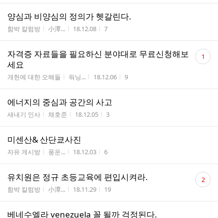
양심과 비양심의 정의가 헷갈린다.
게시판명
작성자
작성시간
조회수
함박 칼럼방
小潭...
18.12.08
7
댓
자격증 자료들을 필요하신 분야대로 무료신청해보
1
글
세요
수
게시판명
작성자
작성시간
조회수
개헌에 대한 오해들
워닝...
18.12.06
9
에너지의 중심과 공간의 사고
게시판명
작성자
작성시간
조회수
새내기 인사
채호준
18.12.05
3
미센산& 산단쿄사진
게시판명
작성자
작성시간
조회수
자유 게시방
풍운...
18.12.03
6
댓
유치원은 정규 초등교육에 편입시켜라.
2
글
게시판명
작성자
작성시간
조회수
함박 칼럼방
小潭...
18.11.29
19
수
베네수엘라 venezuela 꼴 될까 걱정된다.