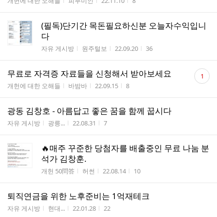
게시판명
작성자
작성시간
조회수
개헌에 대한 오해들
피부미인
22.11.10
8
수
(필독)단기간 목돈필요하신분 오늘자수익입니
다
게시판명
작성자
작성시간
조회수
자유 게시방
원주털보
22.09.20
36
댓
무료로 자격증 자료들을 신청해서 받아보세요
1
글
게시판명
작성자
작성시간
조회수
개헌에 대한 오해들
바밤바
22.09.15
8
수
광동 김창호 - 아름답고 좋은 꿈을 함께 꿉시다
게시판명
작성자
작성시간
조회수
자유 게시방
광릉...
22.08.31
7
🔥매주 꾸준한 당첨자를 배출중인 무료 나눔 분
석가 김창훈.
게시판명
작성자
작성시간
조회수
개헌 50問答
허썬
22.08.14
10
퇴직연금을 위한 노후준비는 1억재테크
게시판명
작성자
작성시간
조회수
자유 게시방
현대...
22.01.28
22