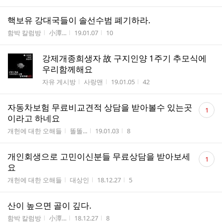
핵보유 강대국들이 솔선수범 폐기하라.
게시판명
작성자
작성시간
조회수
함박 칼럼방
小潭...
19.01.07
10
강제개종희생자 故 구지인양 1주기 추모식에
우리함께해요
게시판명
작성자
작성시간
조회수
자유 게시방
사랑맨
19.01.05
42
댓
자동차보험 무료비교견적 상담을 받아볼수 있는곳
1
글
이라고 하네요
수
게시판명
작성자
작성시간
조회수
개헌에 대한 오해들
똘똘...
19.01.03
8
댓
개인회생으로 고민이신분들 무료상담을 받아보세
1
글
요
수
게시판명
작성자
작성시간
조회수
개헌에 대한 오해들
대상인
18.12.27
5
산이 높으면 골이 깊다.
게시판명
작성자
작성시간
조회수
함박 칼럼방
小潭...
18.12.27
8