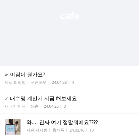
세이잠이 뭔가요?
게시판명
작성자
작성시간
조회수
세상 희망방
푸른초원
24.04.28
4
기대수명 계산기 지금 해보세요
게시판명
작성자
작성시간
조회수
새내기 인사
와총
24.04.25
0
와.... 진짜 여기 정말뭐에요????
게시판명
작성자
작성시간
조회수
자유 게시방
황재득
24.02.16
13