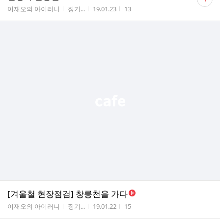
글
게시판명
작성자
작성시간
조회수
이재오의 아이러니
징기...
19.01.23
13
수
[겨울철 현장점검] 창릉천을 가다
게시판명
작성자
작성시간
조회수
이재오의 아이러니
징기...
19.01.22
15