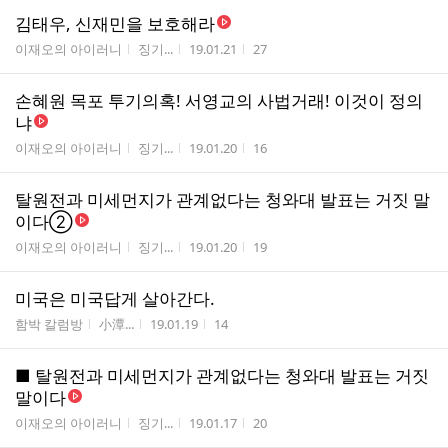
김태우, 신재민을 보호해라
게시판명
작성자
작성시간
조회수
이재오의 아이러니
징기...
19.01.21
27
손혜원 목포 투기의혹! 서영교의 사법거래! 이것이 정의
냐
게시판명
작성자
작성시간
조회수
이재오의 아이러니
징기...
19.01.20
16
탈원전과 미세먼지가 관계없다는 청와대 발표는 거짓 말
이다②
게시판명
작성자
작성시간
조회수
이재오의 아이러니
징기...
19.01.20
19
미국은 미국답게 살아간다.
게시판명
작성자
작성시간
조회수
함박 칼럼방
小潭...
19.01.19
14
■ 탈원전과 미세먼지가 관계없다는 청와대 발표는 거짓
말이다
게시판명
작성자
작성시간
조회수
이재오의 아이러니
징기...
19.01.17
20