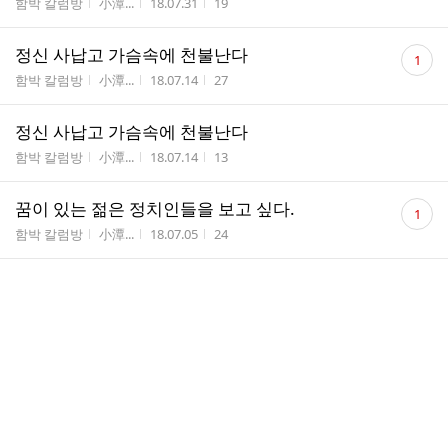
게시판명
작성자
작성시간
조회수
함박 칼럼방
小潭...
18.07.31
19
댓
정신 사납고 가슴속에 천불난다
1
글
게시판명
작성자
작성시간
조회수
함박 칼럼방
小潭...
18.07.14
27
수
정신 사납고 가슴속에 천불난다
게시판명
작성자
작성시간
조회수
함박 칼럼방
小潭...
18.07.14
13
댓
꿈이 있는 젊은 정치인들을 보고 싶다.
1
글
게시판명
작성자
작성시간
조회수
함박 칼럼방
小潭...
18.07.05
24
수
대한축구협회는 2회 연속 월드컵 16강 탈락 책임 징계를
받아야 한다.
게시판명
작성자
작성시간
조회수
함박 칼럼방
小潭...
18.06.29
15
cnn 동티벳/쓰꾸냥산 가는길
게시판명
작성자
작성시간
조회수
자유 게시방
풍운...
18.06.27
19