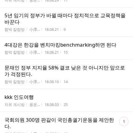
자유 게시방
풍운...
18.08.29
11
5년 임기의 정부가 바뀔 때마다 정치적으로 교육정책을
바꾼다
게시판명
작성자
작성시간
조회수
함박 칼럼방
小潭...
18.08.21
9
4대강은 한강을 벤치마킹benchmarking하면 된다
게시판명
작성자
작성시간
조회수
함박 칼럼방
小潭...
18.08.21
15
문재인 정부 지지율 58% 결코 낮은 것 아니지만 앞으로
가 걱정된다.
게시판명
작성자
작성시간
조회수
함박 칼럼방
小潭...
18.08.10
14
kkk 인도여행
게시판명
작성자
작성시간
조회수
자유 게시방
풍운...
18.08.03
25
댓
국회의원 300명 판갈이 국민총궐기운동을 제안한
1
글
다.
수