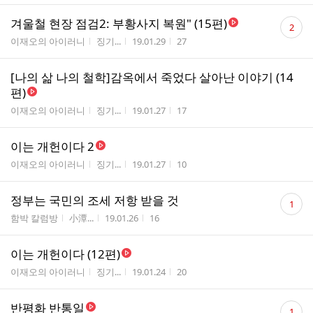
댓
겨울철 현장 점검2: 부황사지 복원" (15편)
2
글
게시판명
작성자
작성시간
조회수
이재오의 아이러니
징기...
19.01.29
27
수
[나의 삶 나의 철학]감옥에서 죽었다 살아난 이야기 (14
편)
게시판명
작성자
작성시간
조회수
이재오의 아이러니
징기...
19.01.27
17
이는 개헌이다 2
게시판명
작성자
작성시간
조회수
이재오의 아이러니
징기...
19.01.27
10
댓
정부는 국민의 조세 저항 받을 것
1
글
게시판명
작성자
작성시간
조회수
함박 칼럼방
小潭...
19.01.26
16
수
이는 개헌이다 (12편)
게시판명
작성자
작성시간
조회수
이재오의 아이러니
징기...
19.01.24
20
댓
반평화 반통일
1