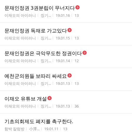
문재인정권 3권분립이 무너지다
게시판명
작성자
작성시간
조회수
이재오의 아이러니
징기...
19.01.16
13
문재인정권 독재로 가고있다
게시판명
작성자
작성시간
조회수
이재오의 아이러니
징기...
19.01.15
13
문재인정권은 극악무도한 정권이다
게시판명
작성자
작성시간
조회수
이재오의 아이러니
징기...
19.01.14
12
예천군의원들 보따리 싸세요
게시판명
작성자
작성시간
조회수
이재오의 아이러니
징기...
19.01.13
13
이재오 유튜브 개설
게시판명
작성자
작성시간
조회수
이재오의 아이러니
징기...
19.01.13
36
기초의회제도 폐지를 촉구한다.
게시판명
작성자
작성시간
조회수
함박 칼럼방
小潭...
19.01.11
13