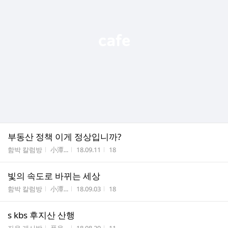
부동산 정책 이게 정상입니까?
게시판명
작성자
작성시간
조회수
함박 칼럼방
小潭...
18.09.11
18
빛의 속도로 바뀌는 세상
게시판명
작성자
작성시간
조회수
함박 칼럼방
小潭...
18.09.03
18
s kbs 후지산 산행
게시판명
작성자
작성시간
조회수