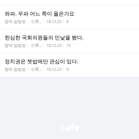
좌파. 우파 어느 쪽이 옳은가요
게시판명
작성자
작성시간
조회수
함박 칼럼방
小潭...
18.12.25
8
한심한 국회의원들의 민낯을 봤다.
게시판명
작성자
작성시간
조회수
함박 칼럼방
小潭...
18.12.23
15
정치권은 젯밥에만 관심이 있다.
게시판명
작성자
작성시간
조회수
함박 칼럼방
小潭...
18.12.23
9