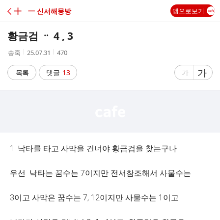
C
╋ 一 신서해몽방
앱으로보기
A
황금검 ᆢ 4 , 3
F
작
작
조
송죽
25.07.31
470
성
성
회
E
자
시
수
글
가
글
목록
댓글
13
가
간
자
자
크
크
기
기
크
작
게
게
1. 낙타를 타고 사막을 건너야 황금검을 찾는구나
우선 낙타는 꿈수는 7이지만 전서참조해서 사물수는
3이고 사막은 꿈수는 7, 12이지만 사물수는 1이고