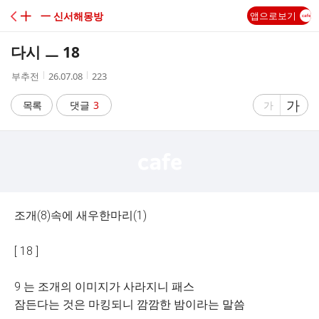
C
╋ 一 신서해몽방
앱으로보기
A
다시 ㅡ 18
F
작
작
조
부추전
26.07.08
223
성
성
회
E
자
시
수
글
가
글
목록
댓글
3
가
간
자
자
크
크
기
기
크
작
게
게
조개(8)속에 새우한마리(1)
[ 18 ]
9 는 조개의 이미지가 사라지니 패스
잠든다는 것은 마킹되니 깜깜한 밤이라는 말씀