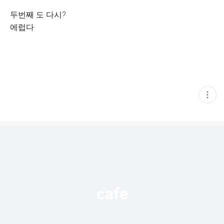
두번째 도 다시?
에럽다
현
재
게
시
글
추
가
기
능
열
기