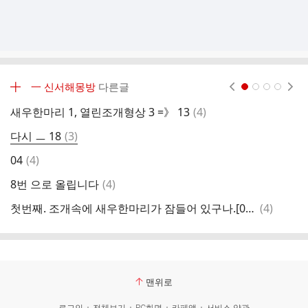
╋ 一 신서해몽방
다른글
현재페이지 1
2
3
4
댓
새우한마리 1, 열린조개형상 3 =》 13
(
4
)
흑진
글
댓
다시 ㅡ 18
(
3
)
1
글
댓
04
(
4
)
글
댓
8번 으로 올립니다
(
4
)
1신
글
댓
첫번째. 조개속에 새우한마리가 잠들어 있구나.[08]/[09]/[11]
(
4
)
첫
글
맨위로