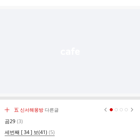
시
글
추
가
기
능
열
기
╋ 五 신서해몽방
다른글
현재페이지 1
2
3
4
댓
곰29
(
3
)
■
글
댓
세번째 [ 34 ] 보(41)
(
5
)
3
글