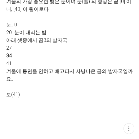
겨울의 가장 중요한 빛은 눈이며 눈(雪) 의 형상은 곧 [0] 이
니, [40] 이 됨이로다.
눈.. 0
20 눈이 내리는 밤
아래 셋중에서 곰3의 발자국
27
34
41
겨울에 동면을 안하고 배고파서 사냥나온 곰의 발자국일까
요..
보(41)
현
재
게