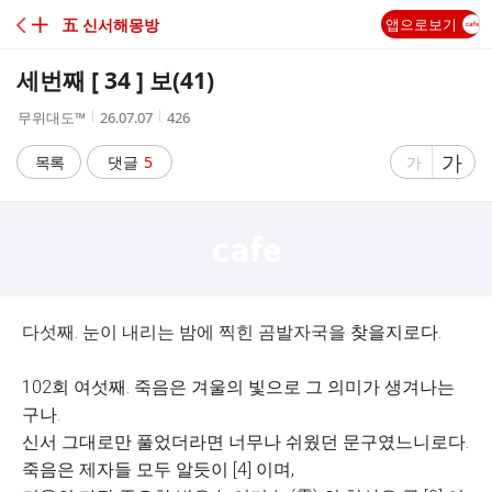
C
╋ 五 신서해몽방
앱으로보기
A
세번째 [ 34 ] 보(41)
F
작
작
조
무위대도™
26.07.07
426
성
성
회
E
자
시
수
글
가
글
목록
댓글
5
가
간
자
자
크
크
기
기
크
작
게
게
다섯째. 눈이 내리는 밤에 찍힌 곰발자국을
찾을지로다.
102회 여섯째. 죽음은 겨울의 빛으로 그 의미가 생겨나는
구나.
신서 그대로만 풀었더라면 너무나 쉬웠던 문구였느니로다.
죽음은 제자들 모두 알듯이 [4] 이며,