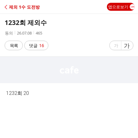
C
제외 1수 도전방
앱으로보기
A
1232회 제외수
F
작
작
조
동의
26.07.08
465
성
성
회
E
자
시
수
글
가
글
목록
댓글
16
가
간
자
자
크
크
기
기
크
작
게
게
1232회 20