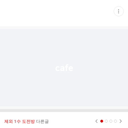
현
재
게
시
글
추
가
기
능
열
기
제외 1수 도전방
다른글
현재페이지 1
2
3
4