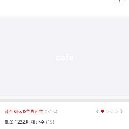
현
재
게
시
글
추
가
기
능
열
기
금주 예상&추천번호
다른글
현재페이지 1
2
3
4
댓
로또 1232회 예상수
(
15
)
1
글