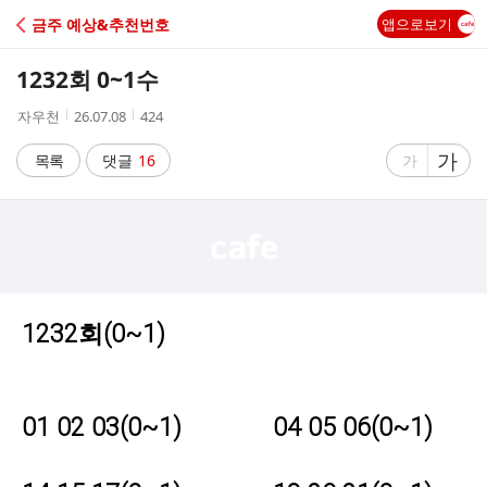
C
금주 예상&추천번호
앱으로보기
A
1232회 0~1수
F
작
작
조
자우천
26.07.08
424
성
성
회
E
자
시
수
글
가
글
목록
댓글
16
가
간
자
자
크
크
기
기
크
작
게
게
1232회(0~1)
01 02 03(0~1) 04 05 06
(0~1)