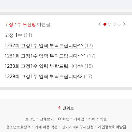
고정 1수 도전방
다른글
현재페이지 1
2
3
4
댓
고정 1수
(
11
)
1
글
댓
1232회 고정1수 입력 부탁드립니다^^
(
17
)
1
글
댓
1231회 고정1수 입력 부탁드립니다~^^
(
17
)
1
글
댓
1230회 고정1수 입력 부탁드립니다^^
(
15
)
1
글
댓
1229회 고정1수 입력 부탁드립니다♡
(
17
)
1
글
맨위로
로그인
전체보기
PC화면
카페앱
서비스 약관
청소년보호정책
카페 이용 약관
상거래피해구제신청
개인정보처리방침