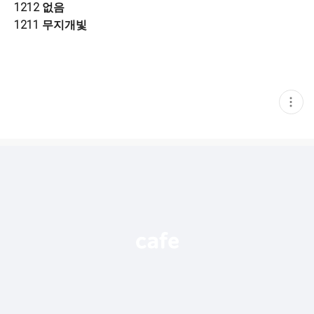
1212 없음
1211 무지개빛
현
재
게
시
글
추
가
기
능
열
기