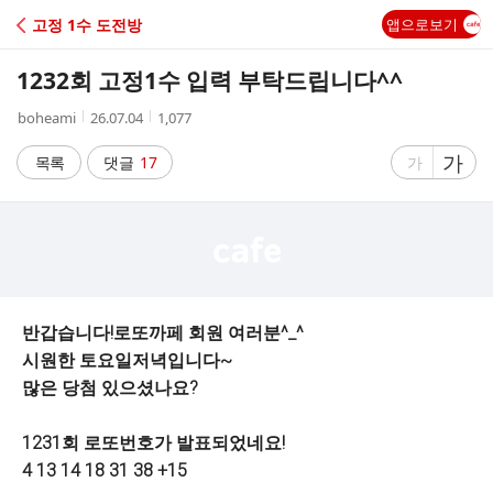
C
고정 1수 도전방
앱으로보기
A
1232회 고정1수 입력 부탁드립니다^^
F
작
작
조
boheami
26.07.04
1,077
성
성
회
E
자
시
수
글
가
글
목록
댓글
17
가
간
자
자
크
크
기
기
크
작
게
게
반갑습니다!로또까페 회원 여러분^_^
시원한 토요일저녁입니다~
많은 당첨 있으셨나요?
1231회 로또번호가 발표되었네요!
4 13 14 18 31 38 +15