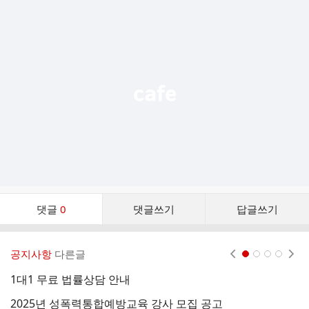
추
가
기
능
열
기
댓
댓글
0
댓글쓰기
답글쓰기
글
댓
글
공지사항
다른글
현재페이지 1
2
3
4
리
스
1대1 무료 법률상담 안내
트
2025년 성폭력통합예방교육 강사 모집 공고