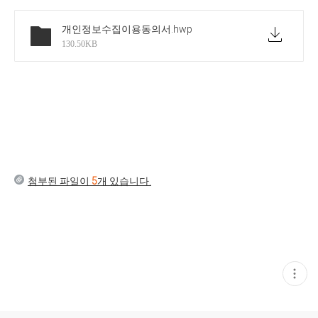
개인정보수집이용동의서
.hwp
130.50KB
첨부된 파일이
5
개 있습니다.
현
재
게
시
글