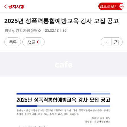
C
공지사항
앱으로보기
A
2025년 성폭력통합예방교육 강사 모집 공고
F
작
작
조
창녕성건강가정상담소
25.02.18
86
성
성
회
E
자
시
수
글
가
글
목록
댓글
0
가
간
자
자
크
크
기
기
크
작
게
게