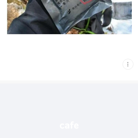
현
재
게
시
글
추
가
기
능
열
기