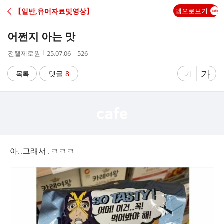
C
【일반,유머자료및영상】
앱으로보기
A
어쩐지 아는 맛
F
작
작
조
전탤제로원
25.07.06
526
성
성
회
E
자
시
수
글
가
글
목록
댓글
8
가
간
자
자
크
크
기
기
크
작
게
게
아…그래서…ㅋㅋㅋ