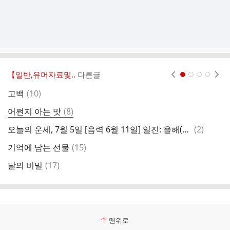
【일반,유머자료및..
다른글
현재페이지 1
2
3
4
댓
고백
(
10
)
글
댓
어쩐지 아는 맛
(
8
)
어
글
댓
오늘의 운세, 7월 5일 [음력 6월 11일] 일진: 을해(乙亥)
(
2
)
어
글
댓
기억에 남는 선물
(
15
)
딱
글
댓
달의 비밀
(
17
)
글
맨위로