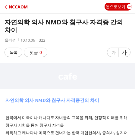
C
NCCAOM
앱으로보기
A
자연의학 의사 NMD와 침구사 자격증 간의
F
차이
작
작
조
울타리
10.10.06
322
E
성
성
회
자
시
수
글
가
글
목록
댓글
0
가
간
자
자
크
크
기
기
크
작
게
게
자연의학 의사 NMD와 침구사 자격증간의 차이
한국에서 미국이나 캐나다로 자녀들의 교육을 위해, 안정적 미래를 위해
침구사 시험을 통해 침구사 자격을
취득하고 캐나다나 미국으로 건너가는 한국 개업한의사, 중의사, 심지어