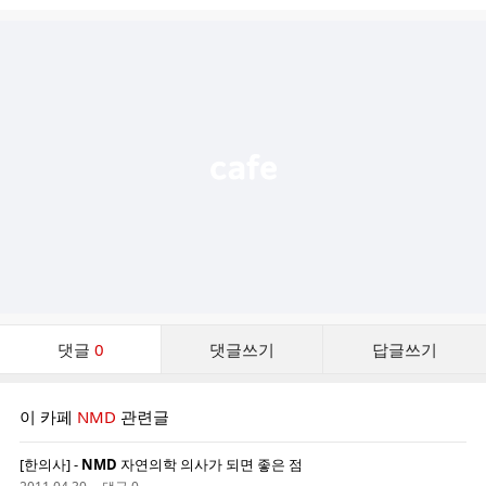
시
글
추
가
기
능
열
기
댓
댓글
0
댓글쓰기
답글쓰기
글
댓
글
이 카페
NMD
관련글
리
스
[한의사] -
NMD
자연의학 의사가 되면 좋은 점
트