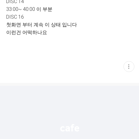
DISC 14
33:00~ 40:00 이 부분
DISC 16
첫화면 부터 계속 이 상태 입니다
이런건 어떡하나요
현
재
게
시
글
추
가
기
능
열
기