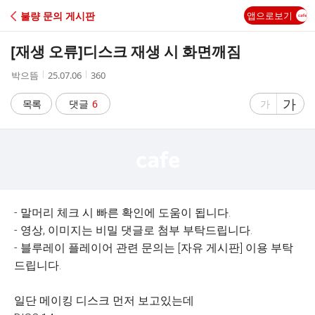
C
불량 문의 게시판
앱으로보기
A
[재생 오류]
디스크 재생 시 화면깨짐
F
작
작
조
박으뜸
25.07.06
360
성
성
회
E
자
시
수
글
가
글
목록
댓글
6
가
간
자
자
크
크
기
기
크
작
게
게
- 말머리 체크 시 빠른 확인에 도움이 됩니다.
- 영상, 이미지는 비밀 댓글로 첨부 부탁드립니다.
- 블루레이 플레이어 관련 문의는 [자유 게시판] 이용 부탁
드립니다.
일단 메이킹 디스크 먼저 보고있는데