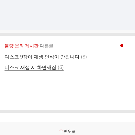
불량 문의 게시판
다른글
현재페이지 1
댓
디스크 9장이 재생 인식이 안됩니다
(
8
)
글
댓
디스크 재생 시 화면깨짐
(
6
)
글
맨위로