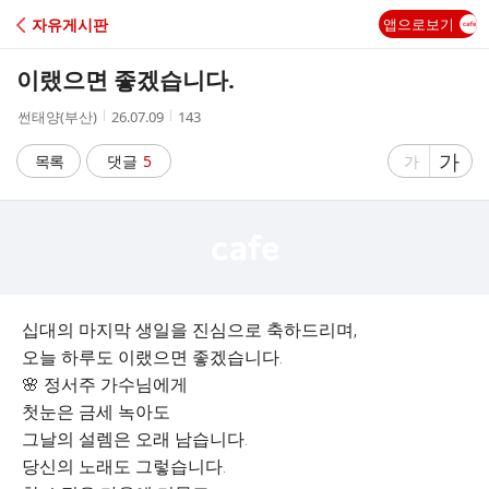
C
자유게시판
앱으로보기
A
이랬으면 좋겠습니다.
F
작
작
조
썬태양(부산)
26.07.09
143
성
성
회
E
자
시
수
글
가
글
목록
댓글
5
가
간
자
자
크
크
기
기
크
작
게
게
십대의 마지막 생일을 진심으로 축하드리며,
오늘 하루도 이랬으면 좋겠습니다.
🌸 정서주 가수님에게
첫눈은 금세 녹아도
그날의 설렘은 오래 남습니다.
당신의 노래도 그렇습니다.