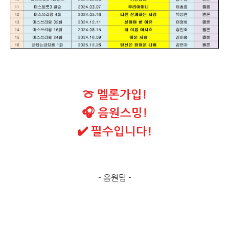
🍈 멜론가입!
🎧 음원스밍!
✔️ 필수입니다!
- 음원팀 -