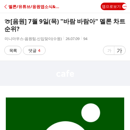
C
멜론/유튜브/응원앱소식&응원
앱으로보기
A
🍈[음원] 7월 9일(목) "바람 바람아" 멜론 차트
F
순위?
작
작
조
미니마우스-음원팀.신입맞이(수원)
26.07.09
94
E
성
성
회
자
시
수
글
가
글
목록
댓글
4
가
간
자
자
크
크
기
기
크
작
게
게