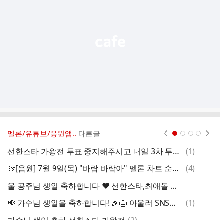
능
열
기
멜론/유튜브/응원앱..
다른글
현재페이지 1
2
3
4
댓
선한스타 가왕전 투표 중지해주시고 내일 3차 투표때 부탁드립니다
(
1
)
마
글
댓
🍈[음원] 7월 9일(목) "바람 바람아" 멜론 차트 순위?
(
4
)
선
글
울 공주님 생일 축하합니다 ❤️ 선한스타,최애돌 투표 함께 응원합니다
최
댓
📢 가수님 생일을 축하합니다! 🎉🎂 아울러 SNS팀/음원팀 공동기획 ＜이벤트＞진행중입니다.
(
1
)
글
댓