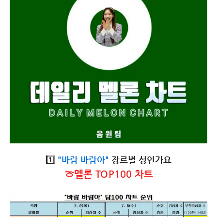
1️⃣
"바람 바람아"
장르별 성인가요
🍈멜론 TOP100 차트