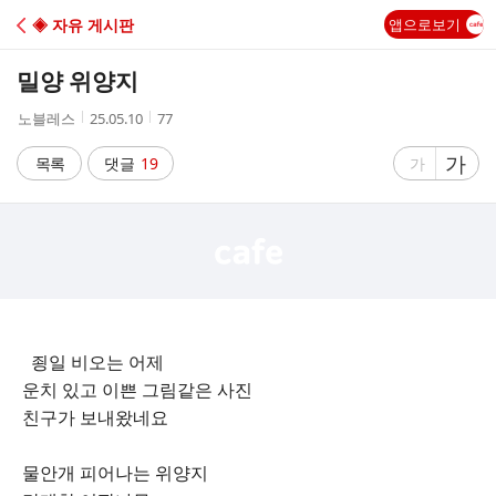
C
◈ 자유 게시판
앱으로보기
A
밀양 위양지
F
작
작
조
노블레스
25.05.10
77
성
성
회
E
자
시
수
글
가
글
목록
댓글
19
가
간
자
자
크
크
기
기
크
작
게
게
죙일 비오는 어제
운치 있고 이쁜 그림같은 사진
친구가 보내왔네요
물안개 피어나는 위양지