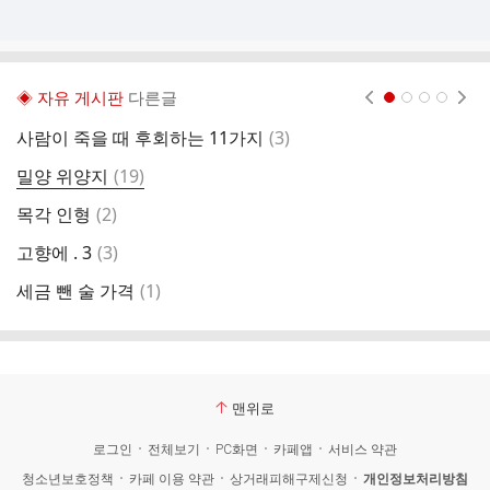
◈ 자유 게시판
다른글
현재페이지 1
2
3
4
댓
사람이 죽을 때 후회하는 11가지
(
3
)
글
댓
밀양 위양지
(
19
)
넌
글
댓
목각 인형
(
2
)
글
댓
고향에 . 3
(
3
)
오
글
댓
세금 뺀 술 가격
(
1
)
나
글
맨위로
로그인
전체보기
PC화면
카페앱
서비스 약관
청소년보호정책
카페 이용 약관
상거래피해구제신청
개인정보처리방침