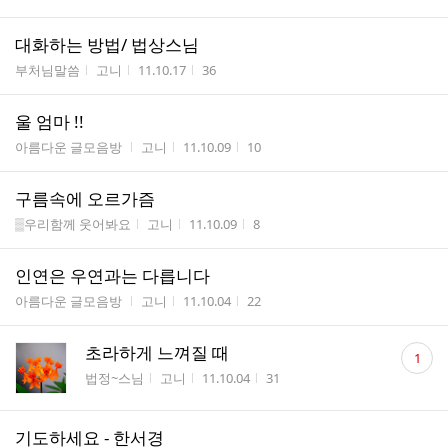
수
대화하는 방법/ 법상스님
게시판명
작성자
작성시간
조회수
부처님말씀
고니
11.10.17
36
울 엄마 !!
게시판명
작성자
작성시간
조회수
아름다운 글모음방
고니
11.10.09
10
구름속에 오르가즘
게시판명
작성자
작성시간
조회수
▒우리함께 웃어봐요
고니
11.10.09
8
인연은 우연과는 다릅니다
게시판명
작성자
작성시간
조회수
아름다운 글모음방
고니
11.10.04
22
댓
초라하게 느껴질 때
1
글
게시판명
작성자
작성시간
조회수
법정~스님
고니
11.10.04
31
수
기도하세요 - 한서경