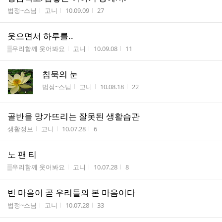
게시판명
작성자
작성시간
조회수
법정~스님
고니
10.09.09
27
웃으면서 하루를..
게시판명
작성자
작성시간
조회수
▒우리함께 웃어봐요
고니
10.09.08
11
침묵의 눈
게시판명
작성자
작성시간
조회수
법정~스님
고니
10.08.18
22
골반을 망가뜨리는 잘못된 생활습관
게시판명
작성자
작성시간
조회수
생활정보
고니
10.07.28
6
노 팬 티
게시판명
작성자
작성시간
조회수
▒우리함께 웃어봐요
고니
10.07.28
8
빈 마음이 곧 우리들의 본 마음이다
게시판명
작성자
작성시간
조회수
법정~스님
고니
10.07.28
33