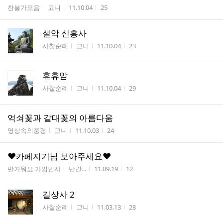
게시판명
작성자
작성시간
조회수
찬불가모음
고니
11.10.04
25
설악 신흥사
게시판명
작성자
작성시간
조회수
사찰순례
고니
11.10.04
23
휴휴암
게시판명
작성자
작성시간
조회수
사찰순례
고니
11.10.04
29
억쇠꽃과 갈대꽃의 아름다움
게시판명
작성자
작성시간
조회수
영상속의풍경
고니
11.10.03
24
♥카페지기님 보아주세요♥
게시판명
작성자
작성시간
조회수
반가워요 가입인사
난간...
11.09.19
12
길상사 2
게시판명
작성자
작성시간
조회수
사찰순례
고니
11.03.13
28