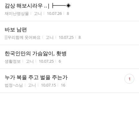
감상 해보시라우 ..|┣━━◈
게시판명
작성자
작성시간
조회수
재미난영상물
고니
10.07.26
8
바보 남편
게시판명
작성자
작성시간
조회수
▒우리함께 웃어봐요
고니
10.07.25
8
한국인만의 가슴앓이, 홧병
게시판명
작성자
작성시간
조회수
생활정보
고니
10.07.25
6
댓
누가 복을 주고 벌을 주는가
1
글
게시판명
작성자
작성시간
조회수
법정~스님
고니
10.07.15
16
수
시원하게....ㅋㅋㅋ
게시판명
작성자
작성시간
조회수
▒우리함께 웃어봐요
고니
10.07.14
8
누가 영감탱이 좀 말려줘
게시판명
작성자
작성시간
조회수
▒우리함께 웃어봐요
고니
10.06.01
11