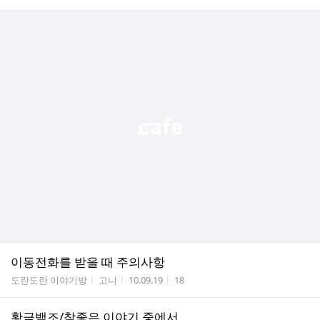
이동전화를 받을 때 주의사항
게시판명
작성자
작성시간
조회수
도란도란 이야기방
고니
10.09.19
18
황금백조/참좋은 이야기 중에서.