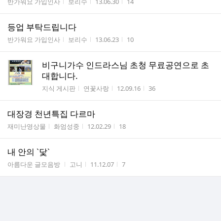
게시판명
작성자
작성시간
조회수
반가워요 가입인사
보리수
13.06.30
14
등업 부탁드립니다
게시판명
작성자
작성시간
조회수
반가워요 가입인사
보리수
13.06.23
10
비구니가수 인드라스님 초청 무료공연으로 초
대합니다.
게시판명
작성자
작성시간
조회수
지식 게시판
연꽃사랑
12.09.16
36
대장경 천년특집 다르마
게시판명
작성자
작성시간
조회수
재미난영상물
화엄성중
12.02.29
18
내 안의 `닻`
게시판명
작성자
작성시간
조회수
아름다운 글모음방
고니
11.12.07
7