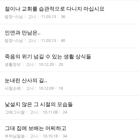
절이나 교회를 습관적으로 다니지 마십시요
게시판명
작성자
작성시간
조회수
법정~스님
고니
11.03.13
36
인연과 만남은..
게시판명
작성자
작성시간
조회수
법정~스님
고니
11.03.13
40
죽음의 위기 넘길 수 있는 생활 상식들
게시판명
작성자
작성시간
조회수
생활정보
고니
10.12.29
20
눈내린 산사의 길..
게시판명
작성자
작성시간
조회수
사찰순례
고니
10.12.09
18
낯설지 않은 그 시절의 모습들
게시판명
작성자
작성시간
조회수
그때그시절
고니
10.11.08
24
그대 집에 보배는 어찌하고
게시판명
작성자
작성시간
조회수
부처님말씀
고니
10.10.18
34