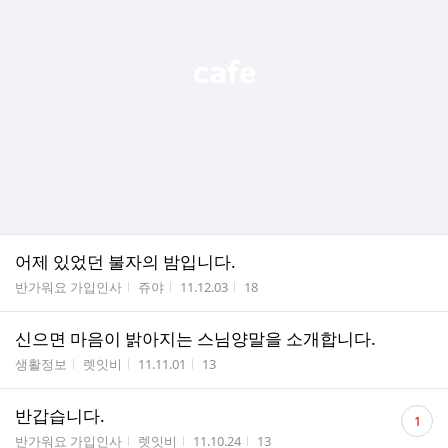
어제 있었던 불자의 밤입니다.
게시판명
작성자
작성시간
조회수
반가워요 가입인사
쥬야
11.12.03
18
신으면 마음이 밝아지는 스님양말을 소개합니다.
게시판명
작성자
작성시간
조회수
생활정보
렛잇비
11.11.01
13
댓
반갑습니다.
1
글
게시판명
작성자
작성시간
조회수
반가워요 가입인사
렛잇비
11.10.24
13