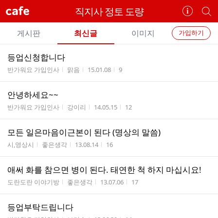
cafe
직지사 정토 도량
카
개
페
별
개
정
카
게시판
최신글
이미지
가입하기
보
별
페
전
전
보
검
등업신청합니다
카
체
기
색
체
게시판명
작성자
작성시간
조회수
반가워요 가입인사
맑음
15.01.08
9
페
글
글
리
메
안녕하세요~~
스
뉴
게시판명
작성자
작성시간
조회수
트
반가워요 가입인사
강이리
14.05.15
12
모든 일은마음이근본이 된다 (명상의 말씀)
게시판명
작성자
작성시간
조회수
시,영상시
좋은생각
13.08.14
16
애써 화를 참으면 병이 된다. 태연한 척 하지 마십시요!
게시판명
작성자
작성시간
조회수
도란도란 이야기방
좋은생각
13.07.06
17
등업부탁드립니다