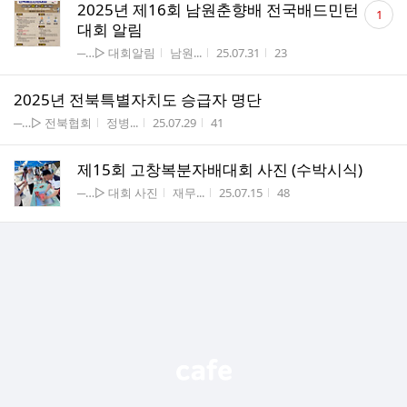
댓
2025년 제16회 남원춘향배 전국배드민턴
1
글
대회 알림
수
게시판명
작성자
작성시간
조회수
─…▷ 대회알림
남원...
25.07.31
23
2025년 전북특별자치도 승급자 명단
게시판명
작성자
작성시간
조회수
─…▷ 전북협회
정병...
25.07.29
41
제15회 고창복분자배대회 사진 (수박시식)
게시판명
작성자
작성시간
조회수
─…▷ 대회 사진
재무...
25.07.15
48