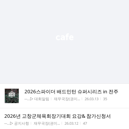
2026스파이더 배드민턴 슈퍼시리즈 in 전주
게시판명
작성자
작성시간
조회수
─…▷ 대회알림
재무국장(권미...
26.03.13
35
2026년 고창군체육회장기대회 요강& 참가신청서
게시판명
작성자
작성시간
조회수
─…▷ 공지사항
재무국장(권미...
26.03.12
47