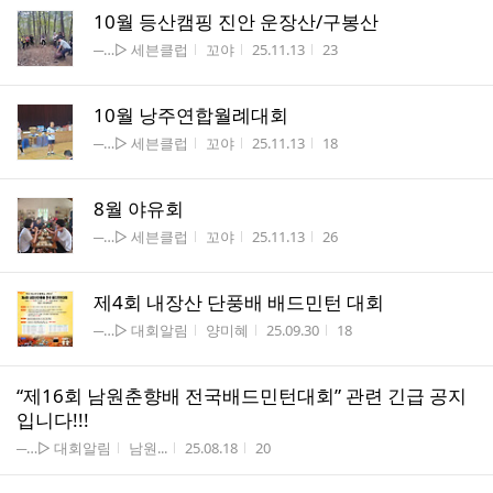
10월 등산캠핑 진안 운장산/구봉산
게시판명
작성자
작성시간
조회수
─…▷ 세븐클럽
꼬야
25.11.13
23
10월 낭주연합월례대회
게시판명
작성자
작성시간
조회수
─…▷ 세븐클럽
꼬야
25.11.13
18
8월 야유회
게시판명
작성자
작성시간
조회수
─…▷ 세븐클럽
꼬야
25.11.13
26
제4회 내장산 단풍배 배드민턴 대회
게시판명
작성자
작성시간
조회수
─…▷ 대회알림
양미혜
25.09.30
18
“제16회 남원춘향배 전국배드민턴대회” 관련 긴급 공지
입니다!!!
게시판명
작성자
작성시간
조회수
─…▷ 대회알림
남원...
25.08.18
20