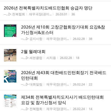
2026년 전북특별자치도배드민협회 승급자 명단
게시판명
작성자
작성시간
조회수
─…▷ 전북협회
재무국장(권미...
26.03.01
36
2026년 제10회 고창군협회장기대회 요강&참
가신청서&포스터
게시판명
작성자
작성시간
조회수
─…▷ 공지사항
재무국장(권미...
26.02.28
38
2월 월례대회
게시판명
작성자
작성시간
조회수
─…▷ 세븐클럽
서치용
26.02.28
18
2026년 제43회 대한배드민턴회장기 전국배드
민턴대회
게시판명
작성자
작성시간
조회수
─…▷ 대회알림
재무국장(권미...
26.02.24
22
제34회 전북특별자치도지사기 배드민턴대회
요강 및 참가신청서 양식
게시판명
작성자
작성시간
조회수
─…▷ 전북협회
재무국장(권미...
26.02.24
14