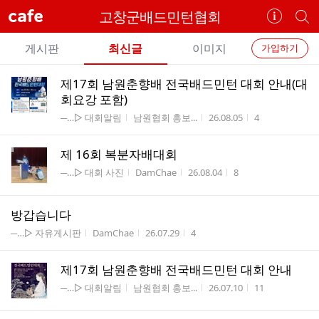
cafe
고창군배드민턴협회
카
개
페
별
개
정
카
게시판
최신글
이미지
가입하기
보
별
페
전
전
보
검
제17회 남원춘향배 전국배드민턴 대회 안내(대
카
체
기
색
체
회요강 포함)
페
글
글
게시판명
작성자
작성시간
조회수
─…▷ 대회알림
남원협회 홍보...
26.08.05
4
리
메
스
뉴
제 16회 복분자배대회
트
게시판명
작성자
작성시간
조회수
─…▷ 대회 사진
DamChae
26.08.04
8
방갑습니다
게시판명
작성자
작성시간
조회수
─…▷ 자유게시판
DamChae
26.07.29
4
제17회 남원춘향배 전국배드민턴 대회 안내
게시판명
작성자
작성시간
조회수
─…▷ 대회알림
남원협회 홍보...
26.07.10
11