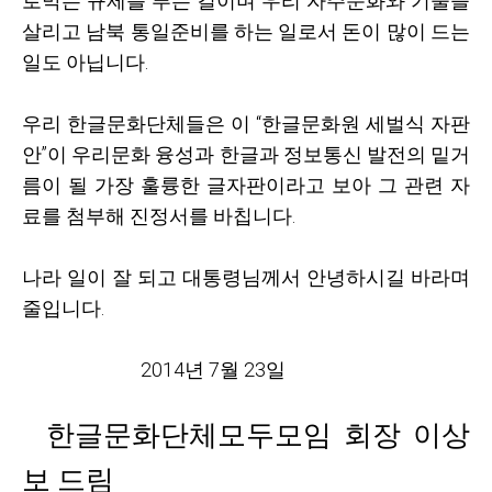
로막는 규제를 푸는 길이며 우리 자주문화와 기술을
살리고 남북 통일준비를 하는 일로서 돈이 많이 드는
일도 아닙니다
.
우리 한글문화단체들은 이 “한글문화원 세벌식 자판
안”이 우리문화 융성과 한글과 정보통신 발전의 밑거
름이 될 가장 훌륭한 글자판이라고 보아 그 관련 자
료를 첨부해 진정서를 바칩니다
.
나라 일이 잘 되고 대통령님께서 안녕하시길 바라며
줄입니다
.
2014
년
7
월
23
일
한글문화단체모두모임 회장 이상
보 드림