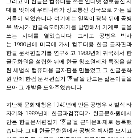
그리고 이 한글은 컴퓨터를 쓰는 인터넷 정보통신 시
대를 맞이해 우리나라가 정보통신 강국으로 가는 밑
거름이 되었습니다
.
여기에는 일찍이 광복 뒤에 공병
우 박사가 한글속도타자기를 발명해서 기계로 글을
쓰는 시대를 열었습니다
.
그리고 공병우 박사
는
1980
년에 미국에 가서 컴퓨터용 한글 글자판과
한글 문서편집기를 연구하고
1988
년에 귀국해서 한
글문화원을 설립한 뒤에 한글 창조원리와 특징을 살
린 세벌식 컴퓨터용 글자판을 만들었고 그 한글문화
원 안에 한컴 문서편집기 ‘ᄒᆞᆫ글’을 만드는 젊은이들을
모아 그 개발을 도와주었습니다
.
지난해 문화재청은
1949
년에 만든 공병우 세벌식 타
자기와
1989
년에 한글과검퓨터가 한글문화원에서
만든 한글문서편집기 ‘ᄒᆞᆫ글’을 근대문화재로 등록했
습니다
.
그 때 한글문화원에서 공병우 박사를 모시고