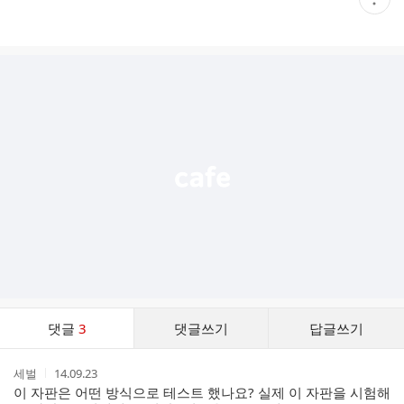
재
게
시
글
추
가
기
능
열
기
댓
댓글
3
댓글쓰기
답글쓰기
글
댓
작
작
세벌
14.09.23
글
성
성
이 자판은 어떤 방식으로 테스트 했나요? 실제 이 자판을 시험해
리
자
시