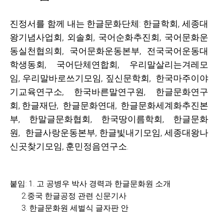
진정서를 함께 내는 한글문화단체
:
한글학회
,
세종대
왕기념사업회
,
외솔회
,
국어순화추진회
,
국어문화운
동실천협의회
,
국어문화운동본부
,
전국국어운동대
학생동회
,
국어단체연합회
,
우리말살리는겨레모
임
,
우리말바로쓰기모임
,
짚신문학회
,
한국마주이야
기교육연구소
,
한국바른말연구원
,
한글문화연구
회
,
한글재단
,
한글문화연대
,
한글문화세계화추진본
부
,
한말글문화협회
,
한국땅이름학회
,
한글문화
원
,
한글사랑운동본부
,
한글빛내기모임
,
세종대왕나
신곳찾기모임
,
훈민정음연구소
.
붙임
: 1.
고 공병우 박사 경력과 한글문화원 소개
2.
중국 한글공정 관련 신문기사
3.
한글문화원 세벌식 글자판 안