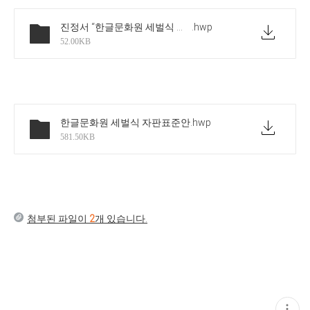
진정서 “한글문화원 세벌식 한글 글자판”을
.hwp
52.00KB
한글문화원 세벌식 자판표준안
.hwp
581.50KB
첨부된 파일이
2
개 있습니다.
현