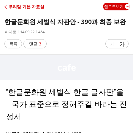
C
우리말 기본 자료실
앱으로보기
A
한글문화원 세벌식 자판안 - 390과 최종 보완
F
작
작
조
이대로
14.09.22
454
성
성
회
E
자
시
수
글
가
글
목록
댓글
3
가
간
자
자
크
크
기
기
크
작
게
게
“한글문화원 세벌식 한글 글자판”을
국가 표준으로 정해주길 바라는 진
정서