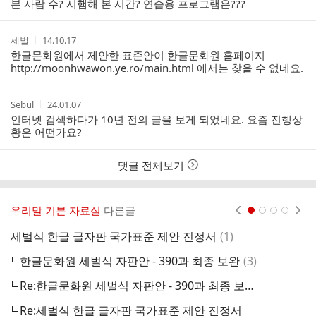
본 사람 수? 시햄해 본 시간? 연습용 프로그램은???
스
간
트
작
작
세벌
14.10.17
성
성
한글문화원에서 제안한 표준안이 한글문화원 홈페이지
자
시
http://moonhwawon.ye.ro/main.html
에서는 찾을 수 없네요.
간
작
작
Sebul
24.01.07
성
성
인터넷 검색하다가 10년 전의 글을 보게 되었네요. 요즘 진행상
자
시
황은 어떤가요?
간
댓글 전체보기
우리말 기본 자료실
다른글
현재페이지 1
2
3
4
댓
세벌식 한글 글자판 국가표준 제안 진정서
(
1
)
손
글
댓
한글문화원 세벌식 자판안 - 390과 최종 보완
(
3
)
글
Re:한글문화원 세벌식 자판안 - 390과 최종 보완
선
Re:세벌식 한글 글자판 국가표준 제안 진정서