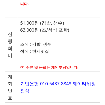
니다.
51,000원 (김밥, 생수)
63,000원
(
조/석
식 포함
)
산
행
조식 : 김밥, 생수
회
석식 : 현지맛집
비
☞
주류 및 음료는 개인부담입니다.
계
좌
기업은행
010-5437-8848 제이타워정
번
진석
호