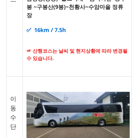
봉 ~구봉산(9봉)~천황사~수암마을 정류
장
✅ 16km / 7.5h
☞ 산행코스는 날씨 및 현지상황에 따라 변경될
수 있습니다.
이
동
수
단