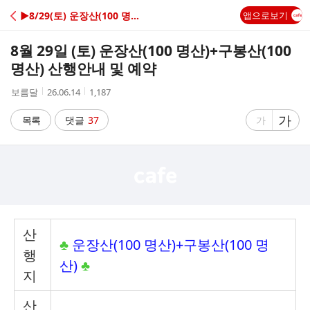
C
▶8/29(토) 운장산(100 명산)+구봉산(100 명산)
앱으로보기
A
8월 29일 (토) 운장산(100 명산)+구봉산(100
F
명산) 산행안내 및 예약
작
작
조
보름달
26.06.14
1,187
E
성
성
회
자
시
수
글
가
글
목록
댓글
37
가
간
자
자
크
크
기
기
크
작
게
게
산
♣
운장산(100 명산)+구봉산(100 명
행
산)
♣
지
산