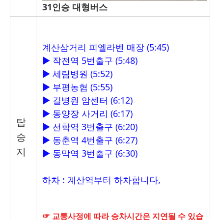
31인승 대형버스
계산삼거리 피엘라벤 매장
(5:45)
▶
작전역
5
번출구
(5:48)
▶
세림병원
(5:52)
▶
부평농협
(5:55)
▶
길병원 암센터
(6:12)
▶
동양장 사거리
(6:17)
탑
▶
선학역
3
번출구
(6:20)
승
▶
동춘역
4
번출구
(6:27)
지
▶
동막역
3
번출구
(6:30)
하차 : 계산역부터 하차합니다,
☞ 교통사정에 따라 승차시간은 지연될 수
있습