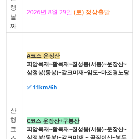
행
2026
년 8
월 29
일
(토
) 정상출발
날
짜
A코스 운장산
피암목재~활목재~칠성봉(서봉)~운장산~
삼정봉(동봉)~갈크미재
~임도~마조경노당
✅ 11km/6h
산
행
C코스 운장산+구봉산
코
피암목재~활목재~칠성봉(서봉)~운장산~
삼정봉(동봉)~갈크미재
~ 곰직이산~봉두
스