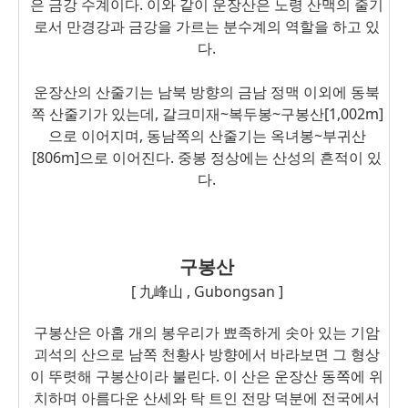
은 금강 수계이다. 이와 같이 운장산은 노령 산맥의 줄기
로서 만경강과 금강을 가르는 분수계의 역할을 하고 있
다.
운장산의 산줄기는 남북 방향의 금남 정맥 이외에 동북
쪽 산줄기가 있는데, 갈크미재~복두봉~구봉산[1,002m]
으로 이어지며, 동남쪽의 산줄기는 옥녀봉~부귀산
[806m]으로 이어진다. 중봉 정상에는 산성의 흔적이 있
다.
구봉산
[ 九峰山 , Gubongsan ]
구봉산은 아홉 개의 봉우리가 뾰족하게 솟아 있는 기암
괴석의 산으로 남쪽 천황사 방향에서 바라보면 그 형상
이 뚜렷해 구봉산이라 불린다. 이 산은 운장산 동쪽에 위
치하며 아름다운 산세와 탁 트인 전망 덕분에 전국에서