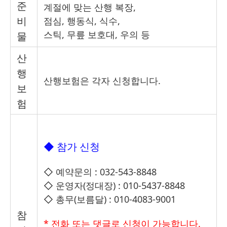
준
계절에 맞는 산행 복장
,
비
점심
,
행동식
,
식수
,
스틱
,
무릎 보호대
,
우의 등
물
산
행
산행보험은 각자 신청합니다
.
보
험
◆
참가 신청
◇
예약문의
: 032-543-8848
◇
운영자
(
정대장
) : 010-5437-8848
◇
총무
(
보름달
) : 010-4083-9001
참
*
전화 또는 댓글로 신청이 가능합니다
.