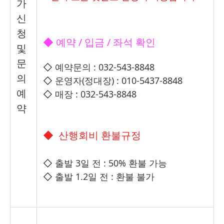
가
신
청
◆
예약
/
입금
/
좌석 확인
및
문
◇
예약문의
: 032-543-8848
의
◇
운영자
(
정대장
) : 010-5437-8848
예
◇
매장
: 032-543-8848
약
◆
산행회비 환불규정
◇
출발 3일 전 : 50% 환불 가능
◇
출발 1.2일 전 : 환불 불가