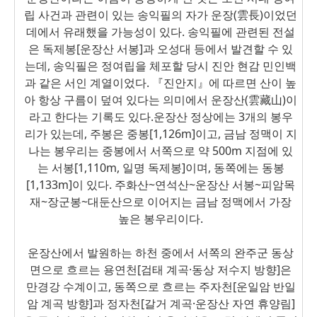
립 사건과 관련이 있는 송익필의 자가 운장(
雲
長
)이었던
데에서 유래했을 가능성이 있다. 송익필에 관련된 전설
은 독제봉[운장산 서봉]과 오성대 등에서 발견할 수 있
는데, 송익필은 정여립을 체포할 당시 진안 현감 민인백
과 같은 서인 계열이었다. 『진안지』에 따르면 산이 높
아 항상 구름이 덮여 있다는 의미에서 운장산(
雲
藏
山
)이
라고 한다는 기록도 있다.
운장산 정상에는 3개의 봉우
리가 있는데, 주봉은 중봉[1,126m]이고, 금남 정맥이 지
나는 봉우리는 중봉에서 서쪽으로 약 500m 지점에 있
는 서봉[1,110
m,
일명 독제봉]이며, 동쪽에는 동봉
[1,133m]이 있다. 주화산~연석산~운장산 서봉~피암목
재~장군봉~대둔산으로 이어지는 금남 정맥에서 가장
높은 봉우리이다.
운장산에서 발원하는 하천 중에서 서쪽의 완주군 동상
면으로 흐르는 용연천[검태 계곡·동상 저수지 방향]은
만경강 수계이고, 동쪽으로 흐르는 주자천[운일암 반일
암 계곡 방향]과 정자천[갈거 계곡·운장산 자연 휴양림]