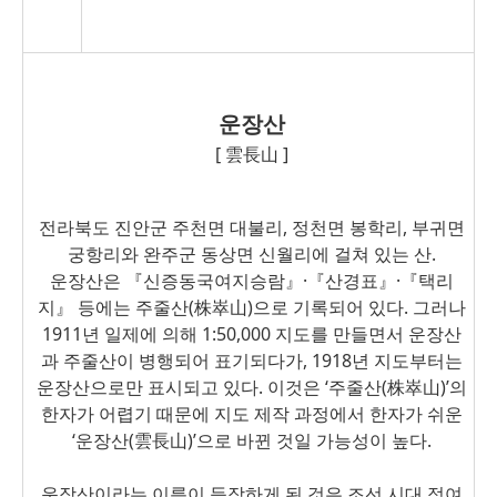
운장산
[ 雲長山 ]
전라북도 진안군 주천면 대불리, 정천면 봉학리, 부귀면
궁항리와 완주군 동상면 신월리에 걸쳐 있는 산.
운장산은 『신증동국여지승람』·『산경표』·『택리
지』 등에는 주줄산(
株
崒
山
)으로 기록되어 있다. 그러나
1911년 일제에 의해 1:50,000 지도를 만들면서 운장산
과 주줄산이 병행되어 표기되다가, 1918년 지도부터는
운장산으로만 표시되고 있다. 이것은 ‘주줄산(
株
崒
山
)’의
한자가 어렵기 때문에 지도 제작 과정에서 한자가 쉬운
‘운장산(
雲
長
山
)’으로 바뀐 것일 가능성이 높다.
운장산이라는 이름이 등장하게 된 것은 조선 시대 정여