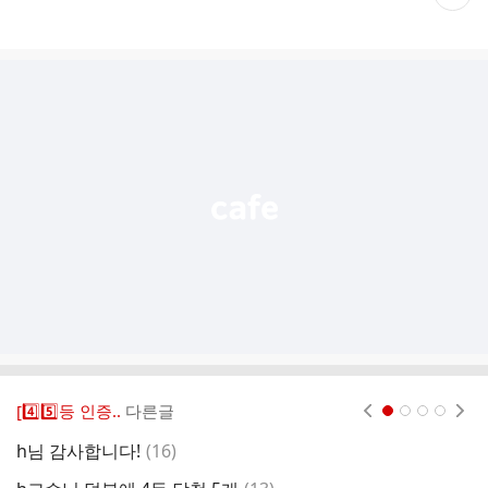
재
게
시
글
추
가
기
능
열
기
[4️⃣5️⃣등 인증..
다른글
현재페이지 1
2
3
4
댓
h님 감사합니다!
(
16
)
1
글