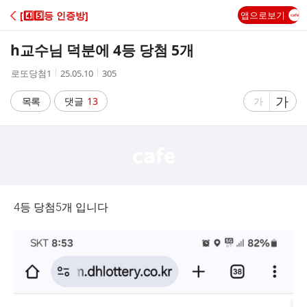
C
[4️⃣5️⃣등 인증방]
앱으로보기
A
h교수님 덕분에 4등 당첨 5개
F
작
작
조
로또당첨1
25.05.10
305
성
성
회
E
자
시
수
글
가
글
목록
댓글
13
가
간
자
자
크
크
기
기
크
작
게
게
4등 당첨5개 입니다