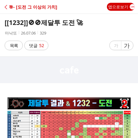
C
🎯- [도전 그 이상의 가치]
앱으로보기
A
[[1232]]
🚫🚫제달투 도전 🚀
F
작
작
조
마낙또
26.07.06
329
성
성
회
E
자
시
수
글
가
글
목록
댓글
52
가
간
자
자
크
크
기
기
크
작
게
게