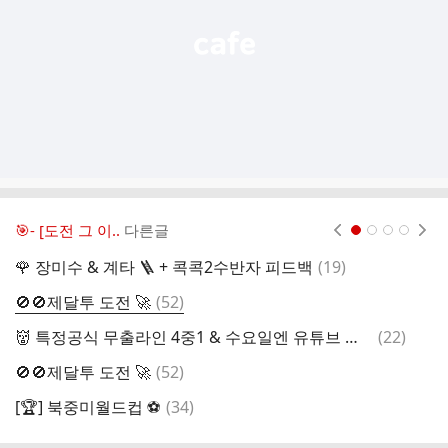
🎯- [도전 그 이..
다른글
현재페이지 1
2
3
4
댓
🌹 장미수 & 계타 🪜 + 콕콕2수반자 피드백
(
19
)

글
댓
🚫🚫제달투 도전 🚀
(
52
)
[
글
댓
👹 특정공식 무출라인 4중1 & 수요일엔 유튜브 숏폼콘텐츠 🔗 👍
(
22
)

글
댓
🚫🚫제달투 도전 🚀
(
52
)

글
댓
[🏆] 북중미월드컵 ⚽
(
34
)
[
글