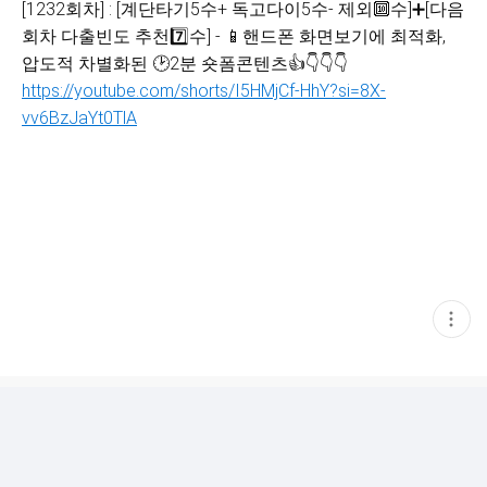
[1232회차] : [계단타기5수+ 독고다이5수- 제외🔟수]➕[다음
회차 다출빈도 추천7️⃣수] - 📱핸드폰 화면보기에 최적화,
압도적 차별화된 🕑2분 숏폼콘텐츠👍👇👇👇
https://youtube.com/shorts/I5HMjCf-HhY?si=8X-
vv6BzJaYt0TlA
현
재
게
시
글
추
가
기
능
열
기