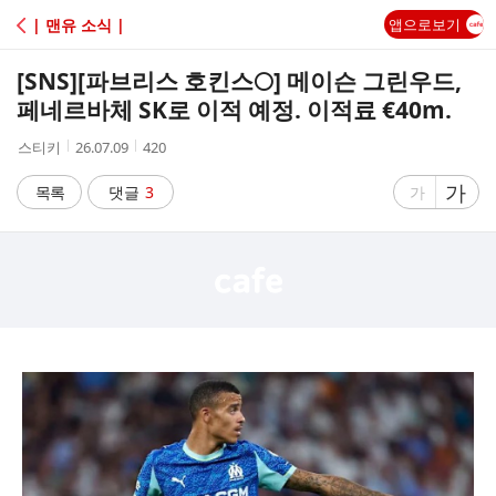
C
| 맨유 소식 |
앱으로보기
A
[SNS]
[파브리스 호킨스🌕] 메이슨 그린우드,
F
페네르바체 SK로 이적 예정. 이적료 €40m.
작
작
조
스티키
26.07.09
420
E
성
성
회
자
시
수
글
가
글
목록
댓글
3
가
간
자
자
크
크
기
기
크
작
게
게