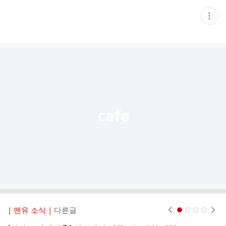
현
재
게
시
글
추
가
기
능
열
기
| 맨유 소식 |
다른글
현재페이지 1
2
3
4