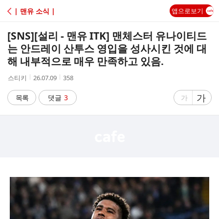
C
| 맨유 소식 |
앱으로보기
A
[SNS]
[설리 - 맨유 ITK] 맨체스터 유나이티드
F
는 안드레이 산투스 영입을 성사시킨 것에 대
해 내부적으로 매우 만족하고 있음.
E
작
작
조
스티키
26.07.09
358
성
성
회
자
시
수
글
가
글
목록
댓글
3
가
간
자
자
크
크
기
기
크
작
게
게