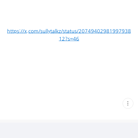
https://x.com/sullytalkz/status/20749402981997938
12?s=46
현
재
게
시
글
추
가
기