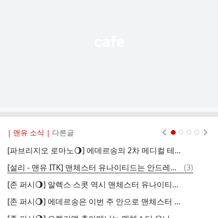
능
열
기
| 맨유 소식 |
다른글
현재페이지 1
2
3
4
[파브리지오 로마노🌖] 에데르송의 2차 메디컬 테스트는 이번 주 잉글랜드에서 진행될 예정.
댓
[설리 - 맨유 ITK] 맨체스터 유나이티드는 안드레이 산투스 영입을 성사시킨 것에 대해 내부적으로 매우 만족하고 있음.
(
3
)
글
[존 퍼시🌖] 알렉스 스콧 역시 맨체스터 유나이티드의 영입 리스트에 올라 있는 선수.
[존 퍼시🌖] 에데르송은 이번 주 안으로 맨체스터 유나이티드로의 이적을 마무리할 예정.