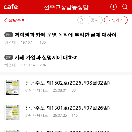
cafe
천주교상남동성당
카
개
페
별
정
카
공지
가입하기
상남주보
보
페
내
보
검
저작권과 카페 운영 목적에 부적한 글에 대하여
공지
부
기
색
작성자
작성시간
조회수
하인태
19.10.14
186
리
스
카페 가입과 실명제에 대하여
트
공지
작성자
작성시간
조회수
하인태
19.10.14
294
상남주보 제1502호(2026년08월02일)
작성자
작성시간
조회수
하인태제리노
26.08.01
83
상남주보 제1501호(2026년07월26일)
작성자
작성시간
조회수
하인태제리노
26.07.25
115