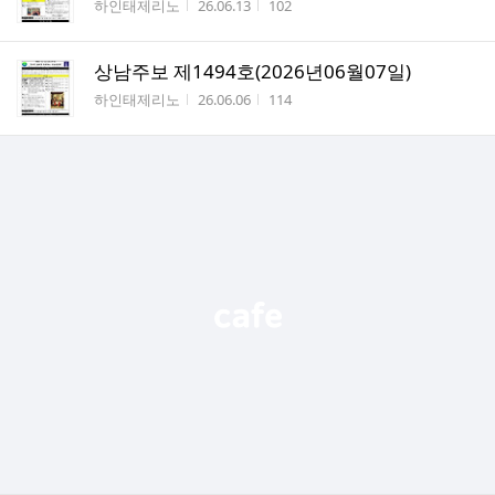
작성자
작성시간
조회수
하인태제리노
26.06.13
102
상남주보 제1494호(2026년06월07일)
작성자
작성시간
조회수
하인태제리노
26.06.06
114