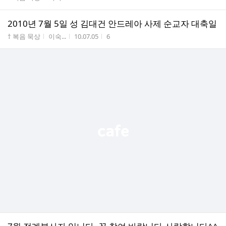
2010년 7월 5일 성 김대건 안드레아 사제 순교자 대축일
게시판명
작성자
작성시간
조회수
† 복음 묵상
이숙...
10.07.05
6