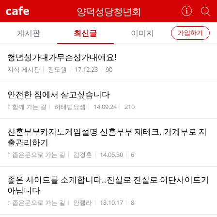
cafe
양덕성당청년회
카
개
페
별
개
정
카
게시판
최신글
이미지
가입하기
보
별
페
전
전
보
검
청년성가대가무슨성가대에요!
카
체
기
색
체
게시판명
작성자
작성시간
조회수
지식 게시판
강도원
17.12.23
90
페
글
글
리
메
안전한 집에서 살고싶습니다
스
뉴
게시판명
작성자
작성시간
조회수
트
† 함께 가는 길
허태범요셉
14.09.24
210
신혼부부­카지노게임설명 신혼부부 재테크, 가계부로 지
출관리하기
게시판명
작성자
작성시간
조회수
† 좁은문으로 가는 길
김경훈
14.05.30
6
좋은 사이트를 소개합니다..진실로 진실로 이단사이트가
아닙니다
게시판명
작성자
작성시간
조회수
† 좁은문으로 가는 길
안젤라
13.10.17
8