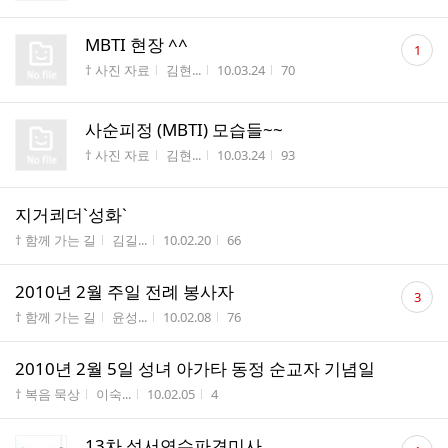
댓
MBTI 현장 ^^
1
글
게시판명
작성자
작성시간
조회수
† 사진 자료
김현...
10.03.24
70
수
사순피정 (MBTI) 모습들~~
게시판명
작성자
작성시간
조회수
† 사진 자료
김현...
10.03.24
93
지거쾨더`성화`
게시판명
작성자
작성시간
조회수
† 함께 가는 길
김길...
10.02.20
66
댓
2010년 2월 주일 전례 봉사자
3
글
게시판명
작성자
작성시간
조회수
† 함께 가는 길
윤성...
10.02.08
76
수
2010년 2월 5일 성녀 아가타 동정 순교자 기념일
게시판명
작성자
작성시간
조회수
† 복음 묵상
이숙...
10.02.05
4
댓
13차 성서연수파견미사