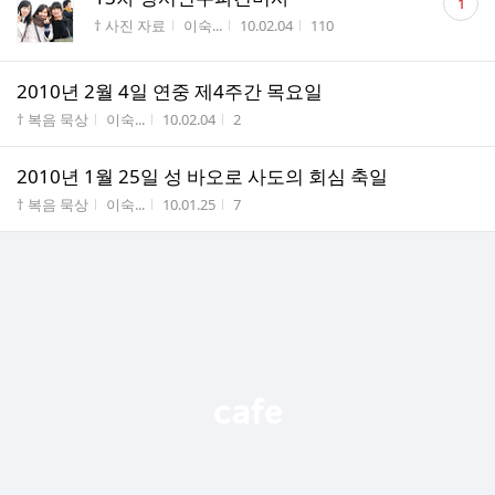
1
글
게시판명
작성자
작성시간
조회수
† 사진 자료
이숙...
10.02.04
110
수
2010년 2월 4일 연중 제4주간 목요일
게시판명
작성자
작성시간
조회수
† 복음 묵상
이숙...
10.02.04
2
2010년 1월 25일 성 바오로 사도의 회심 축일
게시판명
작성자
작성시간
조회수
† 복음 묵상
이숙...
10.01.25
7