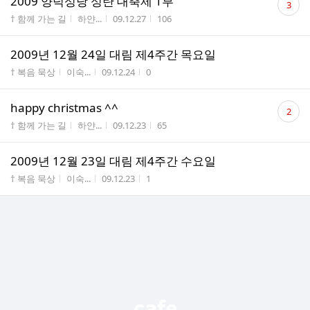
2009 양덕성당 성탄 대축제 1부
3
글
게시판명
작성자
작성시간
조회수
† 함께 가는 길
하얀...
09.12.27
106
수
2009년 12월 24일 대림 제4주간 목요일
게시판명
작성자
작성시간
조회수
† 복음 묵상
이숙...
09.12.24
0
댓
happy christmas ^^
2
글
게시판명
작성자
작성시간
조회수
† 함께 가는 길
하얀...
09.12.23
65
수
2009년 12월 23일 대림 제4주간 수요일
게시판명
작성자
작성시간
조회수
† 복음 묵상
이숙...
09.12.23
1