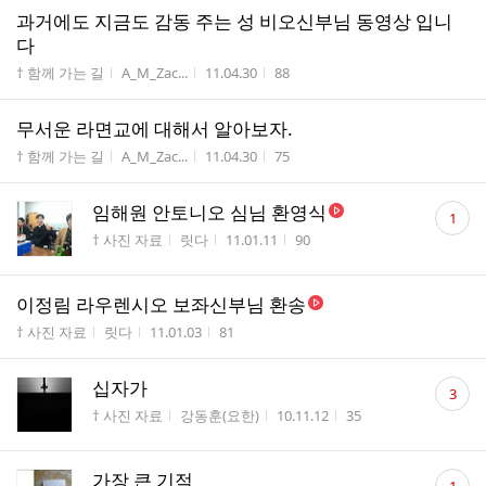
과거에도 지금도 감동 주는 성 비오신부님 동영상 입니
다
게시판명
작성자
작성시간
조회수
† 함께 가는 길
A_M_Zac...
11.04.30
88
무서운 라면교에 대해서 알아보자.
게시판명
작성자
작성시간
조회수
† 함께 가는 길
A_M_Zac...
11.04.30
75
댓
임해원 안토니오 심님 환영식
1
글
게시판명
작성자
작성시간
조회수
† 사진 자료
릿다
11.01.11
90
수
이정림 라우렌시오 보좌신부님 환송
게시판명
작성자
작성시간
조회수
† 사진 자료
릿다
11.01.03
81
댓
십자가
3
글
게시판명
작성자
작성시간
조회수
† 사진 자료
강동훈(요한)
10.11.12
35
수
댓
가장 큰 기적