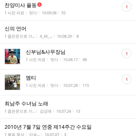
댓
찬양미사 율동
1
글
게시판명
작성자
작성시간
조회수
† 사진 자료
릿다
10.09.08
55
수
신의 언어
게시판명
작성자
작성시간
조회수
† 좁은문으로 가...
A_M_...
10.08.29
8
댓
신부님&사무장님
1
글
게시판명
작성자
작성시간
조회수
† 사진 자료
릿다
10.08.17
98
수
댓
엠티
1
글
게시판명
작성자
작성시간
조회수
† 사진 자료
릿다
10.07.28
115
수
최남주 수녀님 노래
게시판명
작성자
작성시간
조회수
† 좁은문으로 가...
김성애
10.07.24
13
2010년 7월 7일 연중 제14주간 수요일
게시판명
작성자
작성시간
조회수
† 복음 묵상
이숙...
10.07.07
3