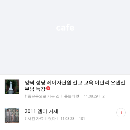
양덕 성당 레이자단원 선교 교육 이판석 요셉신
부님 특강
게시판명
작성자
작성시간
조회수
† 좁은문으로 가는 길
촛불다윗
11.08.29
2
댓
2011 엠티 거제
1
글
게시판명
작성자
작성시간
조회수
† 사진 자료
릿다
11.08.28
101
수