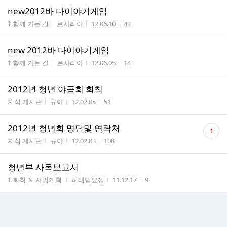
new2012바 다이야기게임
게시판명
작성자
작성시간
조회수
† 함께 가는 길
로사리아
12.06.10
42
new 2012바 다이야기게임
게시판명
작성자
작성시간
조회수
† 함께 가는 길
로사리아
12.06.05
14
2012년 청년 야곱회 회칙
게시판명
작성자
작성시간
조회수
지식 게시판
규야
12.02.05
51
댓
2012년 청년회 명단및 연락처
1
글
게시판명
작성자
작성시간
조회수
지식 게시판
규야
12.02.03
108
수
청년부 사목보고서
게시판명
작성자
작성시간
조회수
† 회칙 ＆ 사업계획
허태범요셉
11.12.17
9