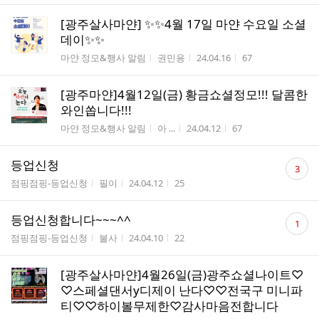
[광주살사마얀] ✨✨4월 17일 마얀 수요일 소셜
데이✨✨
게시판명
작성자
작성시간
조회수
마얀 정모&행사 알림
권민용
24.04.16
67
[광주마얀]4월12일(금) 황금쇼셜정모!!! 달콤한
와인쏩니다!!!
게시판명
작성자
작성시간
조회수
마얀 정모&행사 알림
아 ...
24.04.12
67
댓
등업신청
3
글
게시판명
작성자
작성시간
조회수
점핑점핑-등업신청
필이
24.04.12
25
수
댓
등업신청합니다~~~^^
1
글
게시판명
작성자
작성시간
조회수
점핑점핑-등업신청
불사
24.04.10
22
수
[광주살사마얀]4월26일(금)광주쇼셜나이트♡
♡스페셜댄서y디제이 난다♡♡전국구 미니파
티♡♡하이볼무제한♡감사마음전합니다