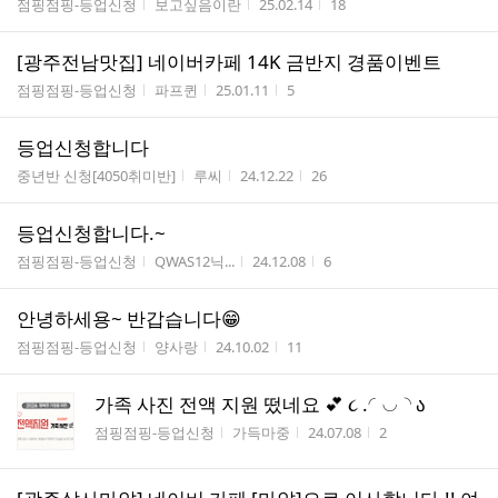
게시판명
작성자
작성시간
조회수
점핑점핑-등업신청
보고싶음이란
25.02.14
18
[광주전남맛집] 네이버카페 14K 금반지 경품이벤트
게시판명
작성자
작성시간
조회수
점핑점핑-등업신청
파프퀸
25.01.11
5
등업신청합니다
게시판명
작성자
작성시간
조회수
중년반 신청[4050취미반]
루씨
24.12.22
26
등업신청합니다.~
게시판명
작성자
작성시간
조회수
점핑점핑-등업신청
QWAS12닉...
24.12.08
6
안녕하세용~ 반갑습니다😁
게시판명
작성자
작성시간
조회수
점핑점핑-등업신청
양사랑
24.10.02
11
가​​족​​ ​​사​​진​​ ​​전​​액​​ ​​지​​원​​ ​​떴​​네​​요​​ 💕 ​​૮ .◜◡◝ ა
게시판명
작성자
작성시간
조회수
점핑점핑-등업신청
가득마중
24.07.08
2