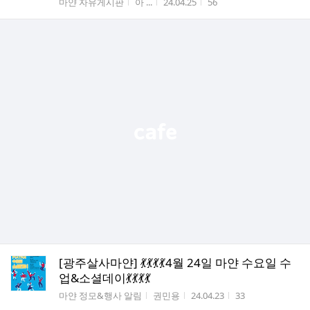
게시판명
작성자
작성시간
조회수
마얀 자유게시판
아 ...
24.04.25
56
[광주살사마얀] 💃💃💃💃4월 24일 마얀 수요일 수
업&소셜데이💃💃💃💃
게시판명
작성자
작성시간
조회수
마얀 정모&행사 알림
권민용
24.04.23
33