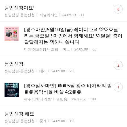
댓
등업신청이요!
6
글
게시판명
작성자
작성시간
조회수
점핑점핑-등업신청
바닐라샤인
24.05.13
11
수
[광주마얀]5월10일(금) 레이디 프리♡♡♡달
리는 금요일!! 마얀에서 함께해요!!♡달달! 춤이
달달해지는 잭허니 쏩니다
게시판명
작성자
작성시간
조회수
마얀 정모&행사 알림
아 ...
24.05.09
68
댓
등업신청
3
글
게시판명
작성자
작성시간
조회수
점핑점핑-등업신청
태리
24.05.08
20
수
댓
[광주살사마얀] 🪩🪩5월 광주 바차타의 밤
1
글
🪩🪩음악비율 바살 4:2🪩🪩
수
게시판명
작성자
작성시간
조회수
광주 바차타의 밤
권민용
24.05.07
100
등업신청 해요
게시판명
작성자
작성시간
조회수
점핑점핑-등업신청
꽃게
24.05.06
10