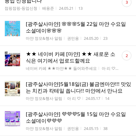
등업 신청합니다
3
글
게시판명
작성자
작성시간
조회수
점핑점핑-등업신청
배용준
24.05.21
13
수
[광주살사마얀] 🌸🌸🌸5월 22일 마얀 수요일
소셜데이🌸🌸🌸
게시판명
작성자
작성시간
조회수
마얀 정모&행사 알림
권민용
24.05.20
23
댓
★★ 네이버 카페 [마얀] ★★ 새로운 소
2
글
식은 여기에서 업로드할께요
수
게시판명
작성자
작성시간
네이버 카페 ★★마얀★★ 들어와주세요
아 리 ♡
24.05.17
[광주살사마얀]5월18일(금) 불금엔마얀!!! 맛있
는 치킨과 칵테일 쏩니다!! 마얀에서 만나요
게시판명
작성자
작성시간
조회수
마얀 정모&행사 알림
아 리 ♡
24.05.17
14
[광주살사마얀] 💜💜💜5월 15일 마얀 수요일
소셜데이💜💜💜
게시판명
작성자
작성시간
조회수
마얀 정모&행사 알림
권민용
24.05.15
38