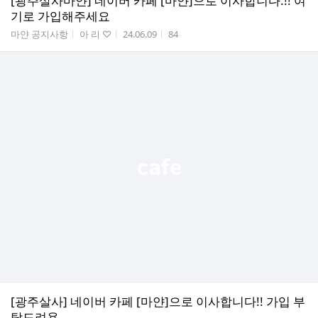
[광주살사마얀] 네이버 카페 [마얀]으로 이사합니다.!! 여
기로 가입해주세요
게시판명
작성자
작성시간
조회수
마얀 공지사항
아 리 ♡
24.06.09
84
[광주살사] 네이버 카페 [마얀]으로 이사합니다!! 가입 부
탁드려욤