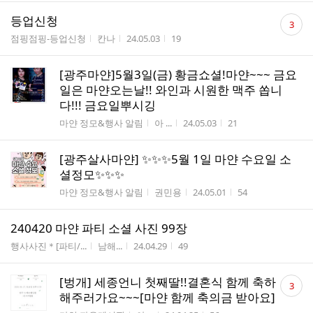
댓
등업신청
3
글
게시판명
작성자
작성시간
조회수
점핑점핑-등업신청
칸나
24.05.03
19
수
[광주마얀]5월3일(금) 황금쇼셜!마얀~~~ 금요
일은 마얀오는날!! 와인과 시원한 맥주 쏩니
다!!! 금요일뿌시깅
게시판명
작성자
작성시간
조회수
마얀 정모&행사 알림
아 ...
24.05.03
21
[광주살사마얀] ✨✨✨5월 1일 마얀 수요일 소
셜정모✨✨✨
게시판명
작성자
작성시간
조회수
마얀 정모&행사 알림
권민용
24.05.01
54
240420 마얀 파티 소셜 사진 99장
게시판명
작성자
작성시간
조회수
행사사진＊[파티/...
남해...
24.04.29
49
댓
[벙개] 세종언니 첫째딸!!결혼식 함께 축하
3
글
해주러가요~~~[마얀 함께 축의금 받아요]
수