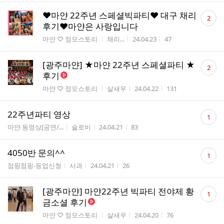
댓
♥마얀 22주년 스페셜빅파티♥ 대구 채리
2
글
후기♥마얀은 사랑입니다
수
게시판명
작성자
작성시간
조회수
마얀 ♡ 정모스토리
채리...
24.04.23
47
댓
[광주마얀] ★마얀 22주년 스페셜파티 ★
2
글
후기
수
게시판명
작성자
작성시간
조회수
마얀 ♡ 정모스토리
살새우
24.04.22
131
댓
22주년파티 영상
1
글
게시판명
작성자
작성시간
조회수
마얀 동영상[공연/...
슬로비
24.04.21
83
수
댓
4050반 문의^^
1
글
게시판명
작성자
작성시간
조회수
점핑점핑-등업신청
사과
24.04.21
26
수
댓
[광주마얀] 마얀22주년 빅파티 전야제 황
1
글
금소셜 후기
수
게시판명
작성자
작성시간
조회수
마얀 ♡ 정모스토리
살새우
24.04.20
76