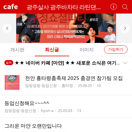
cafe
광주살사 광주바차타 라틴댄스전문 - 마얀 & 살사클럽
카
개
페
별
정
카
보
페
보
검
이
다
기
색
전
음
개
배
배
게시판
최신글
이미지
가입하기
너
너
별
전
전
★★ 네이버 카페 [마얀] ★★ 새로운 소식은 여기에서 업로드할께요
필독
카
공지목록 펼치기/접기
체
체
페
글
글
천안 흥타령춤축제 2025 춤경연 참가팀 모집
리
메
게시판명
작성자
작성시간
조회수
점핑점핑-등업신청
흥타령
25.06.25
10
스
뉴
트
등업신청해요~~~^^
게시판명
작성자
작성시간
조회수
점핑점핑-등업신청
hyun-a
25.05.03
13
그리운 마얀 오랜만입니다