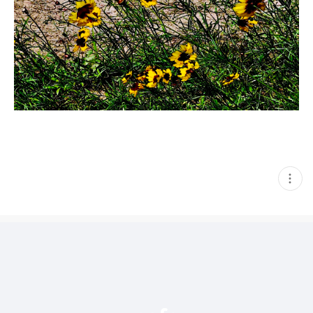
현
재
게
시
글
추
가
기
능
열
기