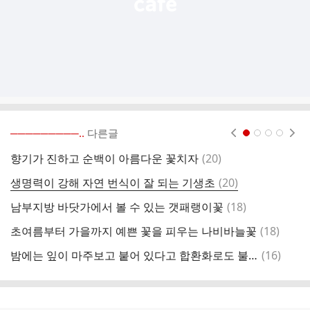
─────────..
다른글
현재페이지 1
2
3
4
댓
향기가 진하고 순백이 아름다운 꽃치자
(
20
)
글
댓
생명력이 강해 자연 번식이 잘 되는 기생초
(
20
)
높
글
댓
남부지방 바닷가에서 볼 수 있는 갯패랭이꽃
(
18
)
글
댓
초여름부터 가을까지 예쁜 꽃을 피우는 나비바늘꽃
(
18
)
초
글
댓
밤에는 잎이 마주보고 붙어 있다고 합환화로도 불리는 자귀나무( pink silk tree)
(
16
)
연
글