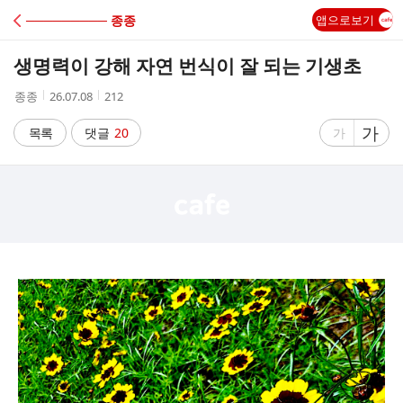
C
───────── 종종
앱으로보기
A
생명력이 강해 자연 번식이 잘 되는 기생초
F
작
작
조
종종
26.07.08
212
성
성
회
E
자
시
수
글
가
글
목록
댓글
20
가
간
자
자
크
크
기
기
크
작
게
게