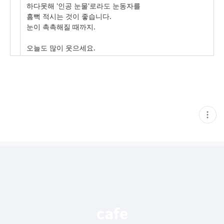
하다못해 '인공 눈물'로라도 눈동자를
흠뻑 적시는 것이 좋습니다.
눈이 촉촉해질 때까지.
오늘도 많이 웃으세요.
현
재
게
시
글
추
가
기
능
열
기