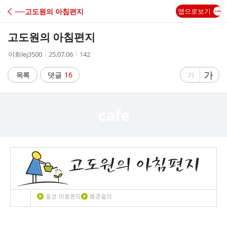
C
──고도원의 아침편지
앱으로보기
A
고도원의 아침편지
F
작
작
조
이화lej3500
25.07.06
142
성
성
회
E
자
시
수
글
가
글
목록
댓글
16
가
간
자
자
크
크
기
기
크
작
게
게