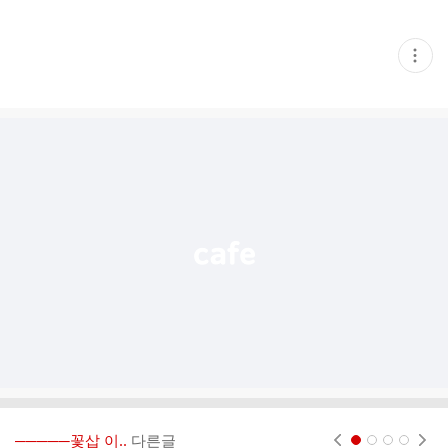
현
재
게
시
글
추
가
기
능
열
기
─────꽃삽 이..
다른글
현재페이지 1
2
3
4