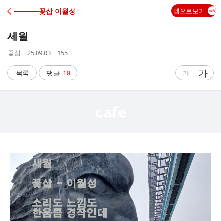
C
─────꽃삽 이월성
앱으로보기
A
세월
F
작
작
조
꽃삽
25.09.03
155
성
성
회
E
자
시
수
글
가
글
목록
댓글
18
가
간
자
자
크
크
기
기
크
작
게
게