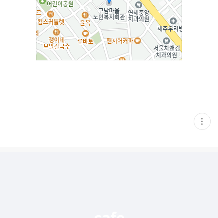
현
재
게
시
글
추
가
기
능
열
기