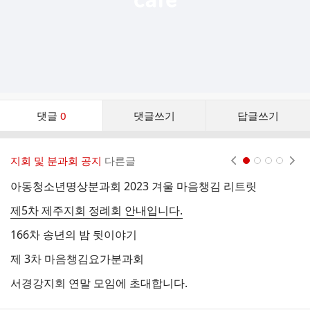
댓
댓글
0
댓글쓰기
답글쓰기
글
댓
글
지회 및 분과회 공지
다른글
현재페이지 1
2
3
4
리
스
아동청소년명상분과회 2023 겨울 마음챙김 리트릿
트
제5차 제주지회 정례회 안내입니다.
166차 송년의 밤 뒷이야기
제 3차 마음챙김요가분과회
서경강지회 연말 모임에 초대합니다.