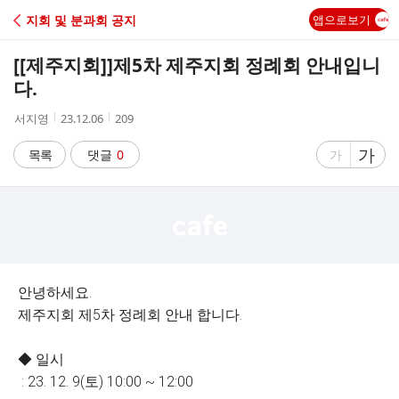
C
지회 및 분과회 공지
앱으로보기
A
[[제주지회]]
제5차 제주지회 정례회 안내입니
F
다.
작
작
조
서지영
23.12.06
209
E
성
성
회
자
시
수
글
가
글
목록
댓글
0
가
간
자
자
크
크
기
기
크
작
게
게
안녕하세요.
제주지회 제5차 정례회 안내 합니다.
◆ 일시
: 23. 12. 9(토) 10:00 ~ 12:00