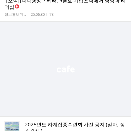
[[소식]]과학명상 e-레터, 6월호-기업조직에서 명상과 리
더십
작성자
작성시간
조회수
정보홍보위...
25.06.30
78
2025년도 하계집중수련회 사전 공지 (일자, 장
소 안내)