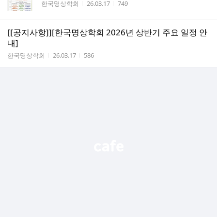
작성자
작성시간
조회수
한국명상학회
26.03.17
749
[[공지사항]][한국명상학회 2026년 상반기 주요 일정 안
내]
작성자
작성시간
조회수
한국명상학회
26.03.17
586