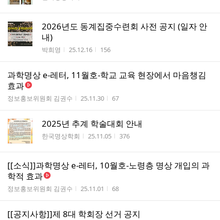
2026년도 동계집중수련회 사전 공지 (일자 안
내)
작성자
작성시간
조회수
박희영
25.12.16
156
과학명상 e-레터, 11월호-학교 교육 현장에서 마음챙김
효과
작성자
작성시간
조회수
정보홍보위원회 김권수
25.11.30
67
2025년 추계 학술대회 안내
작성자
작성시간
조회수
한국명상학회
25.11.05
376
[[소식]]과학명상 e-레터, 10월호-노령층 명상 개입의 과
학적 효과
작성자
작성시간
조회수
정보홍보위원회 김권수
25.11.01
68
[[공지사항]]제 8대 학회장 선거 공지