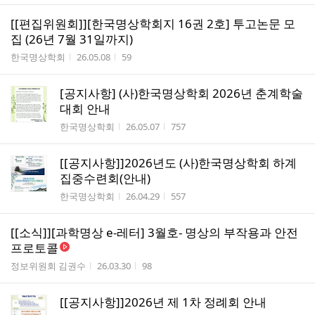
[[편집위원회]][한국명상학회지 16권 2호] 투고논문 모
집 (26년 7월 31일까지)
작성자
작성시간
조회수
한국명상학회
26.05.08
59
[공지사항] (사)한국명상학회 2026년 춘계학술
대회 안내
작성자
작성시간
조회수
한국명상학회
26.05.07
757
[[공지사항]]2026년도 (사)한국명상학회 하계
집중수련회(안내)
작성자
작성시간
조회수
한국명상학회
26.04.29
557
[[소식]][과학명상 e-레터] 3월호- 명상의 부작용과 안전
프로토콜
작성자
작성시간
조회수
정보위원회 김권수
26.03.30
98
[[공지사항]]2026년 제 1차 정례회 안내