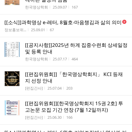
작성자
작성시간
조회수
한국명상학회
25.09.07
167
[[소식]]과학명상 e-레터, 8월호-마음챙김과 삶의 의미
작성자
작성시간
조회수
정보홍보위...
25.09.01
67
[[공지사항]]2025년 하계 집중수련회 상세일정
및 등록 안내
작성자
작성시간
조회수
한국명상학회
25.07.17
464
[[편집위원회]]「한국명상학회지」 KCI 등재
지 선정 안내
작성자
작성시간
조회수
[편집간사]
25.07.04
203
[[편집위원회]][한국명상학회지 15권 2호] 투
고논문 모집 기간 연장 (7월 12일까지)
작성자
작성시간
조회수
[편집간사]
25.06.30
166