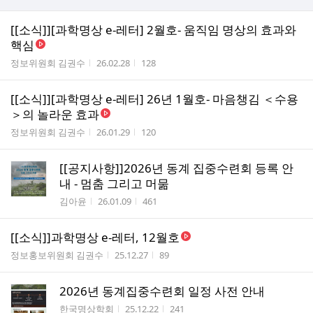
[[소식]][과학명상 e-레터] 2월호- 움직임 명상의 효과와
핵심
작성자
작성시간
조회수
정보위원회 김권수
26.02.28
128
[[소식]][과학명상 e-레터] 26년 1월호- 마음챙김 ＜수용
＞의 놀라운 효과
작성자
작성시간
조회수
정보위원회 김권수
26.01.29
120
[[공지사항]]2026년 동계 집중수련회 등록 안
내 - 멈춤 그리고 머묾
작성자
작성시간
조회수
김아윤
26.01.09
461
[[소식]]과학명상 e-레터, 12월호
작성자
작성시간
조회수
정보홍보위원회 김권수
25.12.27
89
2026년 동계집중수련회 일정 사전 안내
작성자
작성시간
조회수
한국명상학회
25.12.22
241