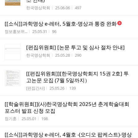
작성자
작성시간
조회수
한국명상학회
25.06.06
497
[[소식]]과학명상 e-레터, 5월호-명상과 통증 완화
작성자
작성시간
조회수
정보홍보위...
25.05.31
96
[편집위원회] [논문 투고 및 심사 절차 안내]
작성자
작성시간
조회수
한국명상학회
25.05.28
290
[[편집위원회]][한국명상학회지 15권 2호] 투
고논문 모집 (7월 5일까지）
작성자
작성시간
조회수
[편집간사]
25.05.26
139
[[학술위원회]](사)한국명상학회 2025년 춘계학술대회
포스터 발표 신청 모집
작성자
작성시간
조회수
정기훈
25.05.01
198
[[소식]]과학명상 e-레더, 4월호 -(오디오 팝케스트)-명상