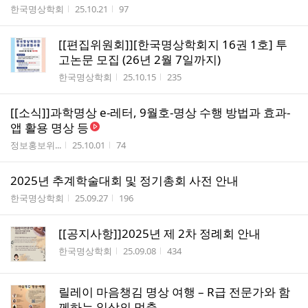
작성자
작성시간
조회수
한국명상학회
25.10.21
97
[[편집위원회]][한국명상학회지 16권 1호] 투
고논문 모집 (26년 2월 7일까지)
작성자
작성시간
조회수
한국명상학회
25.10.15
235
[[소식]]과학명상 e-레터, 9월호-명상 수행 방법과 효과-
앱 활용 명상 등
작성자
작성시간
조회수
정보홍보위...
25.10.01
74
2025년 추계학술대회 및 정기총회 사전 안내
작성자
작성시간
조회수
한국명상학회
25.09.27
196
[[공지사항]]2025년 제 2차 정례회 안내
작성자
작성시간
조회수
한국명상학회
25.09.08
434
릴레이 마음챙김 명상 여행 – R급 전문가와 함
께하는 일상의 멈춤