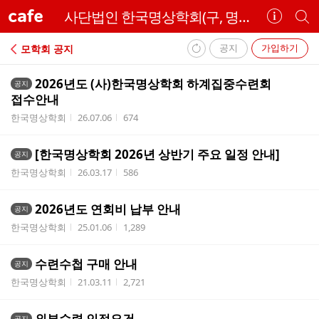
cafe
사단법인 한국명상학회(구, 명상치유학회)
카
개
페
별
정
카
공지
가입하기
모학회 공지
보
페
내
보
검
2026년도 (사)한국명상학회 하계집중수련회
공지
부
기
색
접수안내
리
작성자
작성시간
조회수
한국명상학회
26.07.06
674
스
트
[한국명상학회 2026년 상반기 주요 일정 안내]
공지
작성자
작성시간
조회수
한국명상학회
26.03.17
586
2026년도 연회비 납부 안내
공지
작성자
작성시간
조회수
한국명상학회
25.01.06
1,289
수련수첩 구매 안내
공지
작성자
작성시간
조회수
한국명상학회
21.03.11
2,721
외부수련 인정요건
공지