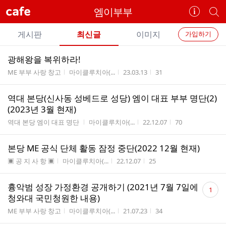
cafe
엠이부부
카
개
페
별
개
정
카
게시판
최신글
이미지
가입하기
보
별
페
전
전
보
검
광해왕을 복위하라!
카
체
기
색
체
게시판명
작성자
작성시간
조회수
ME 부부 사랑 창고
마이클루치아(...
23.03.13
31
페
글
글
리
메
역대 본당(신사동 성베드로 성당) 엠이 대표 부부 명단(2)
스
뉴
(2023년 3월 현재)
트
게시판명
작성자
작성시간
조회수
역대 본당 엠이 대표 명단
마이클루치아(...
22.12.07
70
본당 ME 공식 단체 활동 잠정 중단(2022 12월 현재)
게시판명
작성자
작성시간
조회수
▣ 공 지 사 항 ▣
마이클루치아(...
22.12.07
25
댓
흉악범 성장 가정환경 공개하기 (2021년 7월 7일에
1
글
청와대 국민청원한 내용)
수
게시판명
작성자
작성시간
조회수
ME 부부 사랑 창고
마이클루치아(...
21.07.23
34