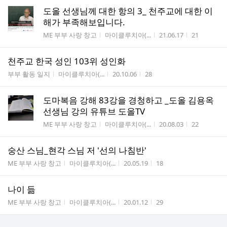
도올 선생님께 대한 항의 3_ 천주교에 대한 이
해가 부족해보입니다.
게시판명
작성자
작성시간
조회수
ME 부부 사랑 창고
마이클루치아(...
21.06.17
21
천주교 한국 성인 103위 성인화
게시판명
작성자
작성시간
조회수
부부 활동 일지
마이클루치아(...
20.10.06
28
도마복음 강해 83강을 경청하고 _도올 김용옥
선생님 강의 유튜브 도올TV
게시판명
작성자
작성시간
조회수
ME 부부 사랑 창고
마이클루치아(...
20.08.03
22
숭산 스님_현각 스님 저 '선의 나침반'
게시판명
작성자
작성시간
조회수
ME 부부 사랑 창고
마이클루치아(...
20.05.19
18
나이 듦
게시판명
작성자
작성시간
조회수
ME 부부 사랑 창고
마이클루치아(...
20.01.12
29