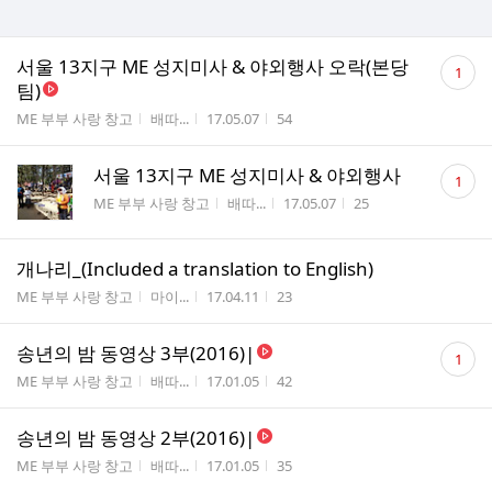
댓
서울 13지구 ME 성지미사 & 야외행사 오락(본당
1
글
팀)
수
게시판명
작성자
작성시간
조회수
ME 부부 사랑 창고
배따...
17.05.07
54
댓
서울 13지구 ME 성지미사 & 야외행사
1
글
게시판명
작성자
작성시간
조회수
ME 부부 사랑 창고
배따...
17.05.07
25
수
개나리_(Included a translation to English)
게시판명
작성자
작성시간
조회수
ME 부부 사랑 창고
마이...
17.04.11
23
댓
송년의 밤 동영상 3부(2016)|
1
글
게시판명
작성자
작성시간
조회수
ME 부부 사랑 창고
배따...
17.01.05
42
수
송년의 밤 동영상 2부(2016)|
게시판명
작성자
작성시간
조회수
ME 부부 사랑 창고
배따...
17.01.05
35