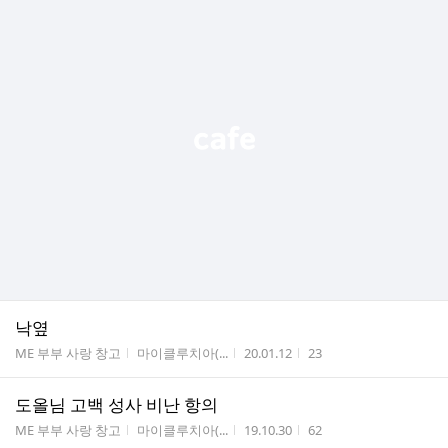
낙옆
게시판명
작성자
작성시간
조회수
ME 부부 사랑 창고
마이클루치아(...
20.01.12
23
도올님 고백 성사 비난 항의
게시판명
작성자
작성시간
조회수
ME 부부 사랑 창고
마이클루치아(...
19.10.30
62