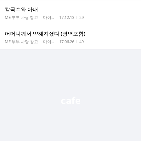
칼국수와 아내
게시판명
작성자
작성시간
조회수
ME 부부 사랑 창고
마이...
17.12.13
29
어머니께서 약해지셨다 (영역포함)
게시판명
작성자
작성시간
조회수
ME 부부 사랑 창고
마이...
17.06.26
49