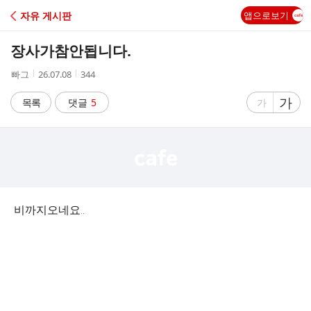
C
자유 게시판
앱으로보기
A
장사가참안됩니다.
F
작
작
조
빠그
26.07.08
344
성
성
회
E
자
시
수
글
가
글
목록
댓글
5
가
간
자
자
크
크
기
기
크
작
게
게
비까지오네요..