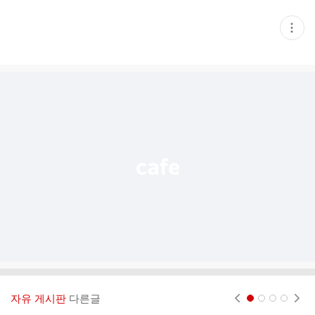
현
재
게
시
글
추
가
기
능
열
기
자유 게시판
다른글
현재페이지 1
2
3
4