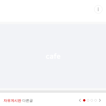
현
재
게
시
글
추
가
기
능
열
기
자유게시판
다른글
현재페이지 1
2
3
4