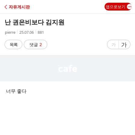
C
자유게시판
앱으로보기
A
난 권은비보다 김지원
F
작
작
조
pierre
25.07.06
881
성
성
회
E
자
시
수
글
가
글
목록
댓글
2
가
간
자
자
크
크
기
기
크
작
게
게
너무 좋다