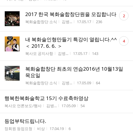
댓
2017 한국 복화술합창단원을 모집합니다
2
글
게시판명
작성자
작성시간
조회수
복화술합창단 소식
김병...
17.05.17
236
수
댓
내 복화술인형만들기 특강이 열립니다.^^
4
글
＜ 2017. 6. 6. ＞
수
게시판명
작성자
작성시간
조회수
복사모 공지사항
김병...
17.05.17
143
복화술합창단 최초의 연습2016년 10월13일
목요일
게시판명
작성자
작성시간
조회수
복화술합창단 소식
김병...
17.05.09
64
행복한복화술학교 15기 수료축하영상
게시판명
작성자
작성시간
조회수
복사모 언론보도/행사
김병...
17.05.09
54
등업부탁드립니다.
게시판명
작성자
작성시간
조회수
정회원 등업요청
비상
17.04.19
6