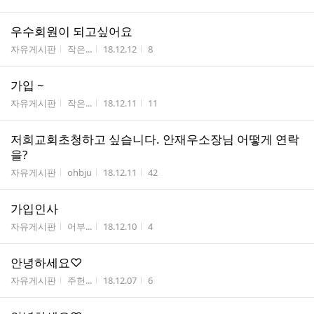
우수회원이 되고싶어요
게시판명
작성자
작성시간
조회수
자유게시판
작은...
18.12.12
8
가입 ~
게시판명
작성자
작성시간
조회수
자유게시판
작은...
18.12.11
11
저희교회초청하고 싶습니다. 안재우소장님 어떻게 연락
을?
게시판명
작성자
작성시간
조회수
자유게시판
ohbju
18.12.11
42
가입인사
게시판명
작성자
작성시간
조회수
자유게시판
어부...
18.12.10
4
안녕하세요♡
게시판명
작성자
작성시간
조회수
자유게시판
주헌...
18.12.07
6