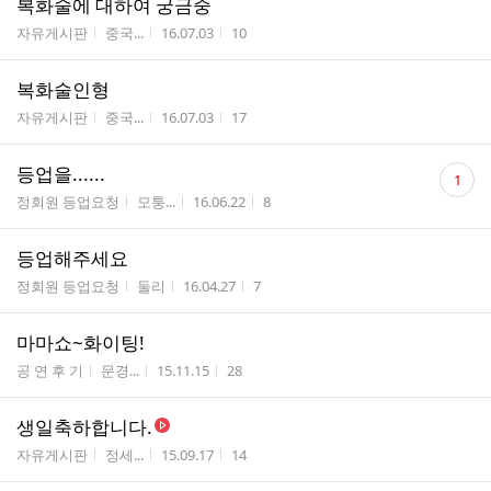
복화술에 대하여 궁금중
게시판명
작성자
작성시간
조회수
자유게시판
중국...
16.07.03
10
복화술인형
게시판명
작성자
작성시간
조회수
자유게시판
중국...
16.07.03
17
댓
등업을......
1
글
게시판명
작성자
작성시간
조회수
정회원 등업요청
모퉁...
16.06.22
8
수
등업해주세요
게시판명
작성자
작성시간
조회수
정회원 등업요청
둘리
16.04.27
7
마마쇼~화이팅!
게시판명
작성자
작성시간
조회수
공 연 후 기
문경...
15.11.15
28
생일축하합니다.
게시판명
작성자
작성시간
조회수
자유게시판
정세...
15.09.17
14