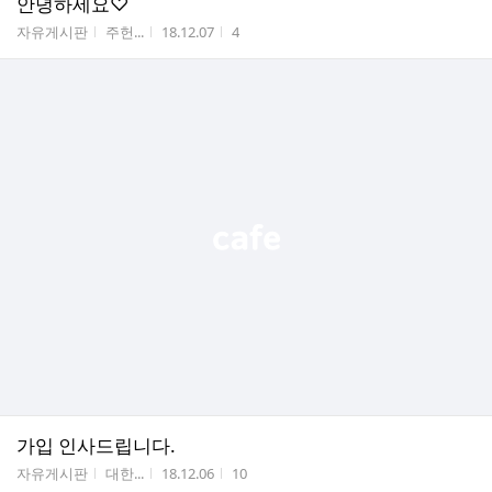
안녕하세요♡
게시판명
작성자
작성시간
조회수
자유게시판
주헌...
18.12.07
4
가입 인사드립니다.
게시판명
작성자
작성시간
조회수
자유게시판
대한...
18.12.06
10