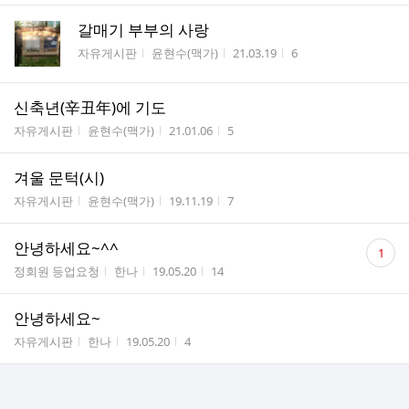
갈매기 부부의 사랑
게시판명
작성자
작성시간
조회수
자유게시판
윤현수(맥가)
21.03.19
6
신축년(辛丑年)에 기도
게시판명
작성자
작성시간
조회수
자유게시판
윤현수(맥가)
21.01.06
5
겨울 문턱(시)
게시판명
작성자
작성시간
조회수
자유게시판
윤현수(맥가)
19.11.19
7
댓
안녕하세요~^^
1
글
게시판명
작성자
작성시간
조회수
정회원 등업요청
한나
19.05.20
14
수
안녕하세요~
게시판명
작성자
작성시간
조회수
자유게시판
한나
19.05.20
4