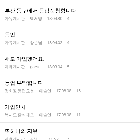
부산 동구에서 등업신청합니다
게시판명
작성자
작성시간
조회수
자유게시판
빡서방
18.04.30
4
등업
게시판명
작성자
작성시간
조회수
자유게시판
양순남
18.04.02
4
새로 가입했어요.
게시판명
작성자
작성시간
조회수
자유게시판
gaeu...
18.03.04
5
등업 부탁합니다
게시판명
작성자
작성시간
조회수
정회원 등업요청
예술인
17.08.08
15
가입인사
게시판명
작성자
작성시간
조회수
복사모 출석체크
예술인
17.08.08
11
또하나의 자유
게시판명
작성자
작성시간
조회수
자유게시판
김병...
17.05.21
19