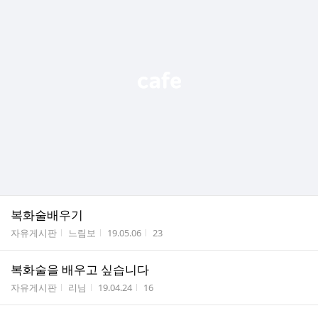
복화술배우기
게시판명
작성자
작성시간
조회수
자유게시판
느림보
19.05.06
23
복화술을 배우고 싶습니다
게시판명
작성자
작성시간
조회수
자유게시판
리님
19.04.24
16