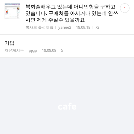
댓
복화술배우고 있는데 어니인형을 구하고
1
글
있습니다. 구매처를 아시거나 있는데 안쓰
수
시면 제게 주실수 있을까요
게시판명
작성자
작성시간
조회수
복사모 출석체크
yanee2
18.09.18
72
가입
게시판명
작성자
작성시간
조회수
자유게시판
pjcjp
18.08.08
5