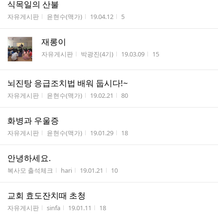
식목일의 산불
게시판명
작성자
작성시간
조회수
자유게시판
윤현수(맥가)
19.04.12
5
재롱이
게시판명
작성자
작성시간
조회수
자유게시판
박광진(4기)
19.03.09
15
뇌진탕 응급조치법 배워 둡시다!~
게시판명
작성자
작성시간
조회수
자유게시판
윤현수(맥가)
19.02.21
80
화병과 우울증
게시판명
작성자
작성시간
조회수
자유게시판
윤현수(맥가)
19.01.29
18
안녕하세요.
게시판명
작성자
작성시간
조회수
복사모 출석체크
hari
19.01.21
10
교회 효도잔치때 초청
게시판명
작성자
작성시간
조회수
자유게시판
sinfa
19.01.11
18