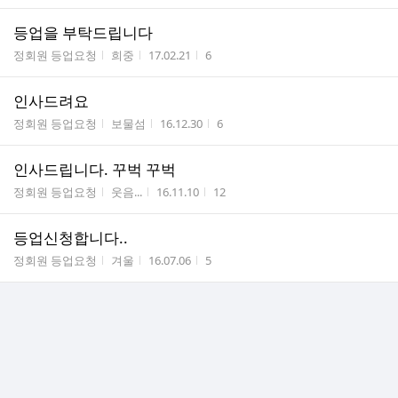
등업을 부탁드립니다
게시판명
작성자
작성시간
조회수
정회원 등업요청
희중
17.02.21
6
인사드려요
게시판명
작성자
작성시간
조회수
정회원 등업요청
보물섬
16.12.30
6
인사드립니다. 꾸벅 꾸벅
게시판명
작성자
작성시간
조회수
정회원 등업요청
웃음...
16.11.10
12
등업신청합니다..
게시판명
작성자
작성시간
조회수
정회원 등업요청
겨울
16.07.06
5