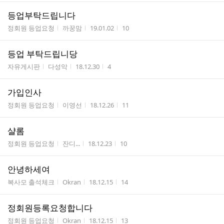
등업부탁드립니다
게시판명
작성자
작성시간
조회수
정회원 등업요청
까꿍맘
19.01.02
10
등업 부탁드립니당
게시판명
작성자
작성시간
조회수
자유게시판
다성악
18.12.30
4
가입인사
게시판명
작성자
작성시간
조회수
정회원 등업요청
이영선
18.12.26
11
샬롬
게시판명
작성자
작성시간
조회수
정회원 등업요청
잔디...
18.12.23
10
안녕하세여
게시판명
작성자
작성시간
조회수
복사모 출석체크
Okran
18.12.15
14
정회원등록요청합니다
게시판명
작성자
작성시간
조회수
정회원 등업요청
Okran
18.12.15
13