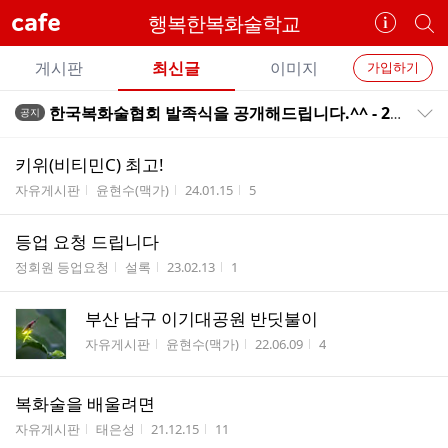
cafe
행복한복화술학교
카
개
페
별
개
정
카
게시판
최신글
이미지
가입하기
보
별
페
전
전
보
검
한국복화술협회 발족식을 공개해드립니다.^^ - 2014.3.24.
공지
카
공지목록 펼치기/접기
체
기
색
체
페
글
글
키위(비티민C) 최고!
리
메
게시판명
작성자
작성시간
조회수
자유게시판
윤현수(맥가)
24.01.15
5
스
뉴
트
등업 요청 드립니다
게시판명
작성자
작성시간
조회수
정회원 등업요청
설록
23.02.13
1
부산 남구 이기대공원 반딧불이
게시판명
작성자
작성시간
조회수
자유게시판
윤현수(맥가)
22.06.09
4
복화술을 배울려면
게시판명
작성자
작성시간
조회수
자유게시판
태은성
21.12.15
11