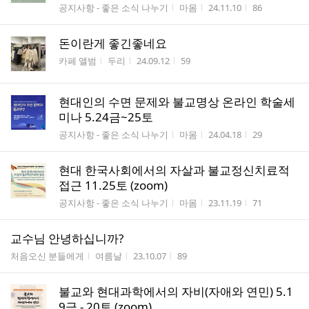
게시판명
작성자
작성시간
조회수
공지사항 - 좋은 소식 나누기
마몸
24.11.10
86
돈이란게 좋긴좋네요
게시판명
작성자
작성시간
조회수
카페 앨범
두리
24.09.12
59
현대인의 수면 문제와 불교명상 온라인 학술세
미나 5.24금~25토
게시판명
작성자
작성시간
조회수
공지사항 - 좋은 소식 나누기
마몸
24.04.18
29
현대 한국사회에서의 자살과 불교정신치료적
접근 11.25토 (zoom)
게시판명
작성자
작성시간
조회수
공지사항 - 좋은 소식 나누기
마몸
23.11.19
71
교수님 안녕하십니까?
게시판명
작성자
작성시간
조회수
처음오신 분들에게
여름날
23.10.07
89
불교와 현대과학에서의 자비(자애와 연민) 5.1
9금 - 20토 (zoom)