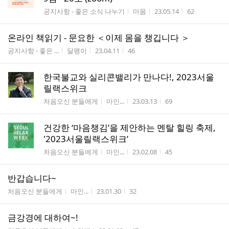
게시판명
작성자
작성시간
조회수
공지사항 - 좋은 소식 나누기
마몸
23.05.14
62
온라인 책읽기 - 문요한 ＜이제 몸을 챙깁니다 ＞
게시판명
작성자
작성시간
조회수
공지사항 - 좋은 ...
달팽이
23.04.11
46
한국불교와 실리콘밸리가 만나다!, 2023서울
릴랙스위크
게시판명
작성자
작성시간
조회수
처음오신 분들에게
마인...
23.03.13
69
건강한 ‘마음챙김’을 제안하는 멘탈 힐링 축제,
'2023서울릴랙스위크’
게시판명
작성자
작성시간
조회수
처음오신 분들에게
마인...
23.02.08
45
반갑습니다~
게시판명
작성자
작성시간
조회수
처음오신 분들에게
마인...
23.01.30
32
금강경에 대하여~!