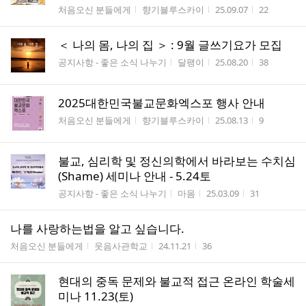
게시판명
작성자
작성시간
조회수
처음오신 분들에게
향기블루스카이
25.09.07
22
＜ 나의 몸, 나의 집 ＞ : 9월 글쓰기요가 모집
게시판명
작성자
작성시간
조회수
공지사항 - 좋은 소식 나누기
달팽이
25.08.20
38
2025대한민국불교문화엑스포 행사 안내
게시판명
작성자
작성시간
조회수
처음오신 분들에게
향기블루스카이
25.08.13
9
불교, 심리학 및 정신의학에서 바라보는 수치심
(Shame) 세미나 안내 - 5.24토
게시판명
작성자
작성시간
조회수
공지사항 - 좋은 소식 나누기
마몸
25.03.09
31
나를 사랑하는법을 알고 싶습니다.
게시판명
작성자
작성시간
조회수
처음오신 분들에게
웃음사관학교
24.11.21
36
현대의 중독 문제와 불교적 접근 온라인 학술세
미나 11.23(토)