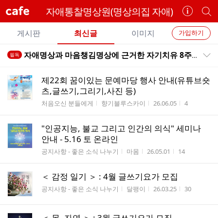
cafe
자애통찰명상원(명상의집 자애)
카
개
페
별
개
정
카
게시판
최신글
이미지
가입하기
보
별
페
전
전
보
검
자애명상과 마음챙김명상에 근거한 자기치유 8주 과정 52기 안내 2021.03~04
필독
카
공지목록 펼치기/접기
체
기
색
체
페
글
글
제22회 꿈이있는 문예마당 행사 안내(유튜브숏
리
메
츠,글쓰기,그리기,사진 등)
스
뉴
게시판명
작성자
작성시간
조회수
처음오신 분들에게
향기블루스카이
26.06.05
4
트
"인공지능, 불교 그리고 인간의 의식" 세미나
안내 - 5.16 토 온라인
게시판명
작성자
작성시간
조회수
공지사항 - 좋은 소식 나누기
마몸
26.05.01
14
＜ 감정 일기 ＞ : 4월 글쓰기요가 모집
게시판명
작성자
작성시간
조회수
공지사항 - 좋은 소식 나누기
달팽이
26.03.25
30
＜ 몸, 자연 ＞ : 3월 글쓰기요가 모집