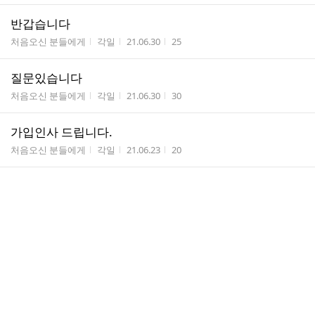
반갑습니다
게시판명
작성자
작성시간
조회수
처음오신 분들에게
각일
21.06.30
25
질문있습니다
게시판명
작성자
작성시간
조회수
처음오신 분들에게
각일
21.06.30
30
가입인사 드립니다.
게시판명
작성자
작성시간
조회수
처음오신 분들에게
각일
21.06.23
20
붓다 스터디 영상교재 [낭송]룸비니에서 구시나가라까
지 배포
게시판명
작성자
작성시간
조회수
불교관련 자료
일행...
21.05.18
10
지금 시작하셔서 즐기셔요! ㄱㄱㄱㄱㄱ
게시판명
작성자
작성시간
조회수
우리들의 이야기
최수...
21.05.16
49