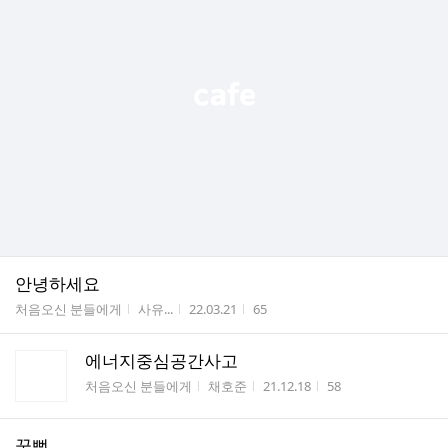
안녕하세요
게시판명
작성자
작성시간
조회수
처음오신 분들에게
사유...
22.03.21
65
에너지중심공간사고
게시판명
작성자
작성시간
조회수
처음오신 분들에게
채호준
21.12.18
58
꿉뻑