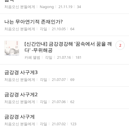
게시판명
작성자
작성시간
조회수
처음오신 분들에게
Nagong
21.11.19
34
나는 무아연기적 존재인가?
게시판명
작성자
작성시간
조회수
처음오신 분들에게
각일
21.10.05
64
댓
[신간안내] 금강경강해 '꿈속에서 꿈을 깨
2
글
다' -무위해공
수
게시판명
작성자
작성시간
조회수
카페 앨범
각일
21.07.16
181
금강경 사구게3
게시판명
작성자
작성시간
조회수
처음오신 분들에게
각일
21.07.07
69
금강경 사구게2
게시판명
작성자
작성시간
조회수
처음오신 분들에게
각일
21.07.06
62
금강경 사구게
게시판명
작성자
작성시간
조회수
처음오신 분들에게
각일
21.07.02
123