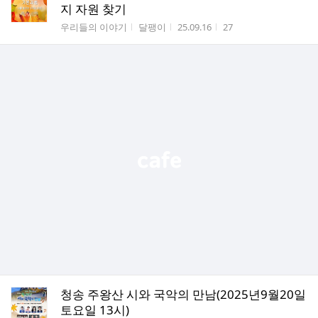
지 자원 찾기
게시판명
작성자
작성시간
조회수
우리들의 이야기
달팽이
25.09.16
27
청송 주왕산 시와 국악의 만남(2025년9월20일
토요일 13시)